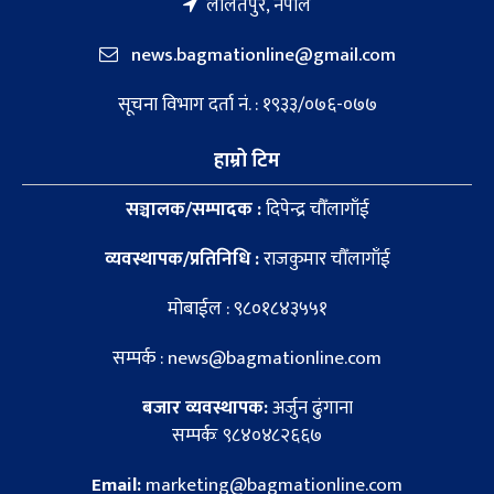
ललितपुर, नेपाल
news.bagmationline@gmail.com
सूचना विभाग दर्ता नं. : १९३३/०७६-०७७
हाम्रो टिम
सञ्चालक/सम्पादक :
दिपेन्द्र चौँलागाँई
व्यवस्थापक/प्रतिनिधि :
राजकुमार चौँलागाँई
मोबाईल : ९८०१८४३५५१
सम्पर्क : news@bagmationline.com
बजार व्यवस्थापक:
अर्जुन ढुंगाना
सम्पर्कः ९८४०४८२६६७
Email:
marketing@bagmationline.com