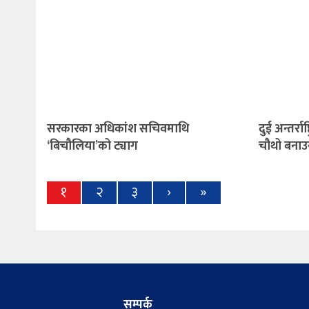
सरकारका अधिकांश सचिवमाथि
दुई अन्तर्रा
‘बिचौलिया’को ट्याग
चौथो बनाउ
१
२
३
›
»
सम्पर्क