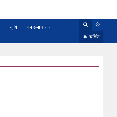
य
कृषि
थप समाचार
चर्चित