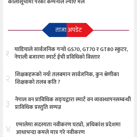
कालोसूचीमा परेका कम्पनीले ल्याए मल
ताजा अपडेट
याडियाले सार्वजनिक गर्‍यो GS70, GT70 र GT80 स्कुटर,
१
नेपाली बजारमा स्मार्ट ईभी प्रविधिको विस्तार
शिक्षकहरूको नयाँ तलबमान सार्वजनिक, कुन श्रेणीका
२
शिक्षकको तलब कति ?
नेपाल वन प्राविधिक सङ्घद्वारा स्मार्ट वन व्यवस्थापनसम्बन्धी
३
प्राविधिक प्रस्तुति सम्पन्न
एमालेमा सदस्यता नवीकरण घट्यो, अधिकांश प्रदेशमा
४
आधाभन्दा कमले मात्र गरे नवीकरण