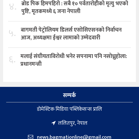
४.
ब्रोड पिक हिमपहिरो : सबै १० पर्वतारोहीको मृत्यु भएको
पुष्टि, मृतकमध्ये ६ जना नेपाली
५.
बागमती पेट्रोलियम डिलर्स एसोसिएसनको निर्वाचन
आज, अध्यक्षमा ईश्वर लामाको उम्मेदवारी
६.
मलाई संघीयताविरोधी भनेर सपनामा पनि नसोच्नुहोला:
प्रधानमन्त्री
सम्पर्क
डाेमेस्टिक मिडिया पब्लिकेसन्स प्रालि
ललितपुर, नेपाल
news.bagmationline@gmail.com