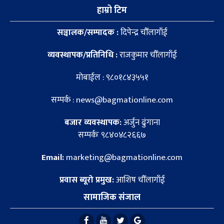
हाम्रो टिम
सञ्चालक/सम्पादक :
दिपेन्द्र चौँलागाँई
व्यवस्थापक/प्रतिनिधि :
राजकुमार चौँलागाँई
मोबाईल : ९८०१८४३५५१
सम्पर्क : news@bagmationline.com
बजार व्यवस्थापक:
अर्जुन ढुंगाना
सम्पर्कः ९८४०४८२६६७
Email:
marketing@bagmationline.com
प्रवास ब्यूरो प्रमुख:
आशिष चौँलागाँई
सामाजिक संजाल