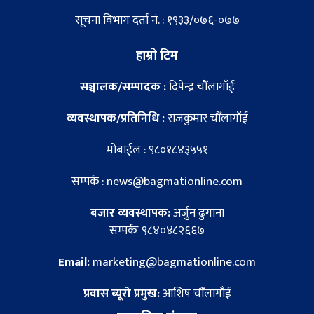
सूचना विभाग दर्ता नं. : १९३३/०७६-०७७
हाम्रो टिम
सञ्चालक/सम्पादक :
दिपेन्द्र चौँलागाँई
व्यवस्थापक/प्रतिनिधि :
राजकुमार चौँलागाँई
मोबाईल : ९८०१८४३५५१
सम्पर्क : news@bagmationline.com
बजार व्यवस्थापक:
अर्जुन ढुंगाना
सम्पर्कः ९८४०४८२६६७
Email:
marketing@bagmationline.com
प्रवास ब्यूरो प्रमुख:
आशिष चौँलागाँई