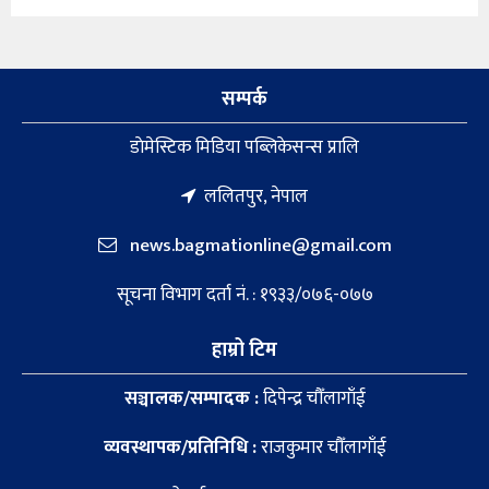
सम्पर्क
डाेमेस्टिक मिडिया पब्लिकेसन्स प्रालि
ललितपुर, नेपाल
news.bagmationline@gmail.com
सूचना विभाग दर्ता नं. : १९३३/०७६-०७७
हाम्रो टिम
सञ्चालक/सम्पादक :
दिपेन्द्र चौँलागाँई
व्यवस्थापक/प्रतिनिधि :
राजकुमार चौँलागाँई