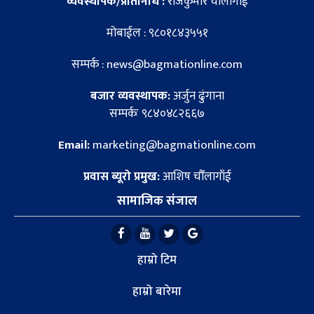
व्यवस्थापक/प्रतिनिधि :
राजकुमार चौँलागाँई
मोबाईल : ९८०१८४३५५१
सम्पर्क : news@bagmationline.com
बजार व्यवस्थापक:
अर्जुन ढुंगाना
सम्पर्कः ९८४०४८२६६७
Email:
marketing@bagmationline.com
प्रवास ब्यूरो प्रमुख:
आशिष चौँलागाँई
सामाजिक संजाल
हाम्रो टिम
हाम्रो बारेमा