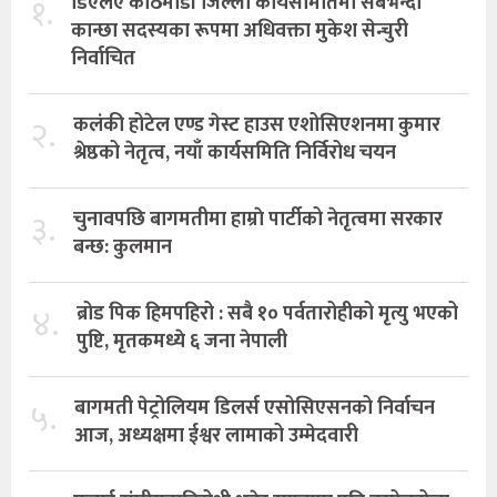
१.
डिएलए काठमाडौं जिल्ला कार्यसमितिमा सबैभन्दा
कान्छा सदस्यका रूपमा अधिवक्ता मुकेश सेन्चुरी
निर्वाचित
२.
कलंकी होटेल एण्ड गेस्ट हाउस एशोसिएशनमा कुमार
श्रेष्ठको नेतृत्व, नयाँ कार्यसमिति निर्विरोध चयन
३.
चुनावपछि बागमतीमा हाम्राे पार्टीको नेतृत्वमा सरकार
बन्छ: कुलमान
४.
ब्रोड पिक हिमपहिरो : सबै १० पर्वतारोहीको मृत्यु भएको
पुष्टि, मृतकमध्ये ६ जना नेपाली
५.
बागमती पेट्रोलियम डिलर्स एसोसिएसनको निर्वाचन
आज, अध्यक्षमा ईश्वर लामाको उम्मेदवारी