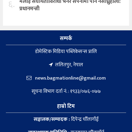
६.
मलाई संघीयताविरोधी भनेर सपनामा पनि नसोच्नुहोला:
प्रधानमन्त्री
सम्पर्क
डाेमेस्टिक मिडिया पब्लिकेसन्स प्रालि
ललितपुर, नेपाल
news.bagmationline@gmail.com
सूचना विभाग दर्ता नं. : १९३३/०७६-०७७
हाम्रो टिम
सञ्चालक/सम्पादक :
दिपेन्द्र चौँलागाँई