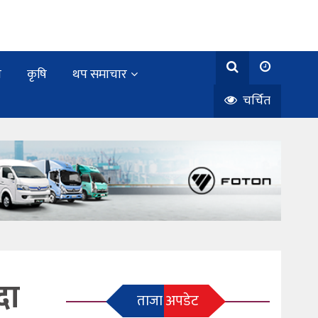
य
कृषि
थप समाचार
चर्चित
दा
ताजा अपडेट