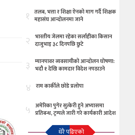
तलब, भत्ता र शिक्षा ऐनको माग गर्दै शिक्षक
१
महासंघ आन्दोलनमा जाने
भारतीय जेलमा रहेका सर्लाहीका किसान
२
दाजुभाइ ३८ दिनपछि छुटे
म्यानपावर व्यवसायीको आन्दोलन घोषणा:
३
भदौ १ देखि कामदार विदेश नपठाउने
४
राम कार्कीले छोडे प्रलोपा
अमेरिका पुगेर सुत्केरी हुने अभ्यासमा
५
प्रतिबन्ध, ट्रम्पले जारी गरे कार्यकारी आदेश
धेरै पढिएको