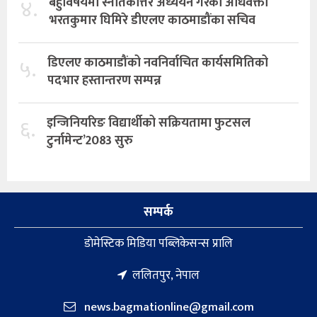
४.
बहुविषयमा स्नातकोत्तर अध्ययन गरेका अधिवक्ता
भरतकुमार घिमिरे डीएलए काठमाडौंका सचिव
५.
डिएलए काठमाडौंको नवनिर्वाचित कार्यसमितिको
पदभार हस्तान्तरण सम्पन्न
६.
इन्जिनियरिङ विद्यार्थीको सक्रियतामा फुटसल
टुर्नामेन्ट’2083 सुरु
सम्पर्क
डाेमेस्टिक मिडिया पब्लिकेसन्स प्रालि
ललितपुर, नेपाल
news.bagmationline@gmail.com