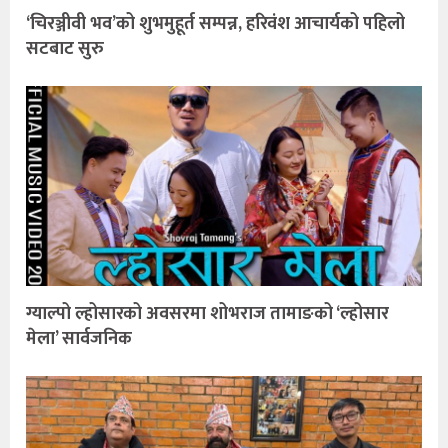
‘चिरञ्जीवी भव’को शुभमुहूर्त सम्पन्न, हरिवंश आचार्यको पहिलो
सटबाट सुरु
ग्याल्पो ल्होसारको अवसरमा शोभराज तामाङको ‘ल्होसार
मेला’ सार्वजनिक