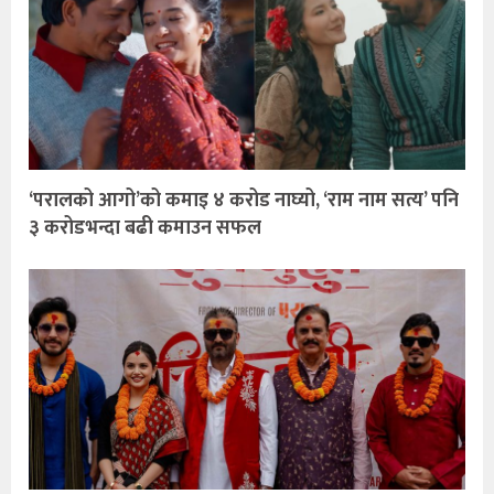
‘परालको आगो’को कमाइ ४ करोड नाघ्यो, ‘राम नाम सत्य’ पनि
३ करोडभन्दा बढी कमाउन सफल