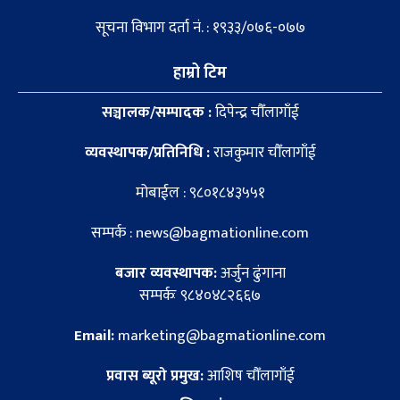
सूचना विभाग दर्ता नं. : १९३३/०७६-०७७
हाम्रो टिम
सञ्चालक/सम्पादक :
दिपेन्द्र चौँलागाँई
व्यवस्थापक/प्रतिनिधि :
राजकुमार चौँलागाँई
मोबाईल : ९८०१८४३५५१
सम्पर्क : news@bagmationline.com
बजार व्यवस्थापक:
अर्जुन ढुंगाना
सम्पर्कः ९८४०४८२६६७
Email:
marketing@bagmationline.com
प्रवास ब्यूरो प्रमुख:
आशिष चौँलागाँई