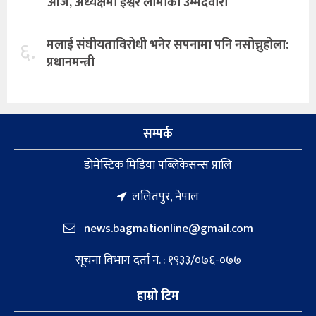
आज, अध्यक्षमा ईश्वर लामाको उम्मेदवारी
६.
मलाई संघीयताविरोधी भनेर सपनामा पनि नसोच्नुहोला:
प्रधानमन्त्री
सम्पर्क
डाेमेस्टिक मिडिया पब्लिकेसन्स प्रालि
ललितपुर, नेपाल
news.bagmationline@gmail.com
सूचना विभाग दर्ता नं. : १९३३/०७६-०७७
हाम्रो टिम