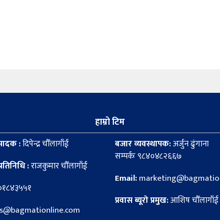
हाम्रो टिम
पादक :
दिपेन्द्र चौँलागाँई
बजार व्यवस्थापक:
अर्जुन ढुंगाना
सम्पर्कः ९८४०४८२६६७
्रतिनिधि :
राजकुमार चौँलागाँई
Email:
marketing@bagmation
८०१८४३५५१
प्रवास ब्यूरो प्रमुख:
आशिष चौँलागाँई
news@bagmationline.com