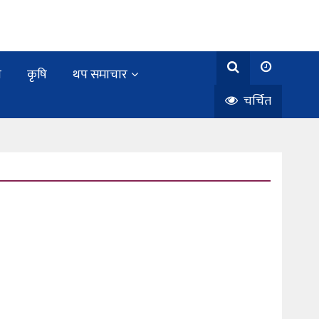
य
कृषि
थप समाचार
चर्चित