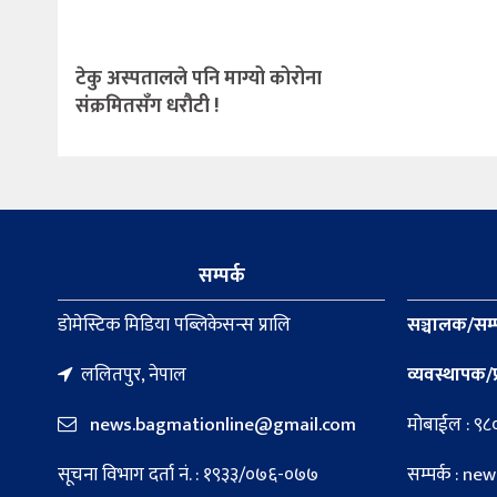
टेकु अस्पतालले पनि माग्यो कोरोना
संक्रमितसँग धरौटी !
सम्पर्क
डाेमेस्टिक मिडिया पब्लिकेसन्स प्रालि
सञ्चालक/सम्
ललितपुर, नेपाल
व्यवस्थापक/प
news.bagmationline@gmail.com
मोबाईल : ९
सूचना विभाग दर्ता नं. : १९३३/०७६-०७७
सम्पर्क : 