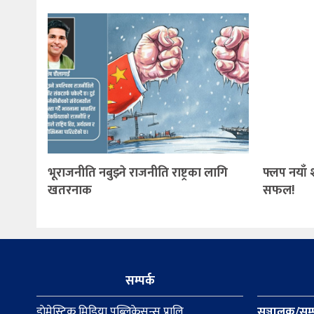
भूराजनीति नबुझ्ने राजनीति राष्ट्रका लागि
फ्लप नयाँ 
खतरनाक
सफल!
सम्पर्क
डाेमेस्टिक मिडिया पब्लिकेसन्स प्रालि
सञ्चालक/सम्