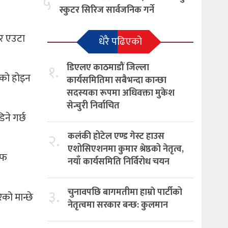
५
स्कुटर सिरिज सार्वजनिक गर्ने
 तर एउटा
धेरै पढिएको
१.
डिएलए काठमाडौं जिल्ला
ेमको होइन
कार्यसमितिमा सबैभन्दा कान्छा
सदस्यका रूपमा अधिवक्ता मुकेश
सेन्चुरी निर्वाचित
ने गर्छ
२.
कलंकी होटेल एण्ड गेस्ट हाउस
एशोसिएशनमा कुमार श्रेष्ठको नेतृत्व,
ाफ
नयाँ कार्यसमिति निर्विरोध चयन
३.
चुनावपछि बागमतीमा हाम्राे पार्टीको
ेको मान्छे
नेतृत्वमा सरकार बन्छ: कुलमान