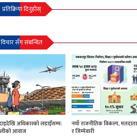
प्रतिक्रिया दिनुहोस्
विचार सँग संबन्धित
दाइदेखि अधिकारको लडाइँसम्म:
नयाँ राजनीतिक विकल्प, मतदाता
ेपालीको आवाज
र जिम्मेवारी