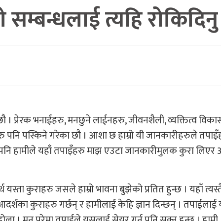
यो सम्बन्धलाई त्यहि रोकिदिनु
छौ । प्रेरक भनाईहरु, मनछुने लाईनहरु, जीवनशैली, व्यक्तित्व विका
हरु पनि पस्किने गरेका छौ । आशा छ हाम्रो यी जानकारीहरुले तपाइ
ज पनि हामीले यहाँ तपाइँहरु माझ एउटा जानकारीमुलक कुरा लिए
्थ यस्ता कुराहरु जसले हाम्रो भावना बुझेको प्रतित हुन्छ । यहाँ त्यस्
आदर्शका कुराहरु गर्छन् र हामीलाई केहि ज्ञान दिन्छन् । तपाईलाई
ुहोला । मन परेमा तपाईले यसलाई सेयर गर्न पनि सक्नु हुन्छ । हामी