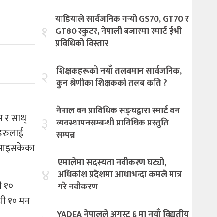
याडियाले सार्वजनिक गर्‍यो GS70, GT70 र
१
GT80 स्कुटर, नेपाली बजारमा स्मार्ट ईभी
प्रविधिको विस्तार
शिक्षकहरूको नयाँ तलबमान सार्वजनिक,
२
कुन श्रेणीका शिक्षकको तलब कति ?
नेपाल वन प्राविधिक सङ्घद्वारा स्मार्ट वन
स र साथ्
३
व्यवस्थापनसम्बन्धी प्राविधिक प्रस्तुति
ँहरुलाई
सम्पन्न
र आइसकेका
एमालेमा सदस्यता नवीकरण घट्यो,
४
अधिकांश प्रदेशमा आधाभन्दा कमले मात्र
तै १०
गरे नवीकरण
 यी १० मन
YADEA नेपालले अगस्ट ६ मा नयाँ विद्युतीय