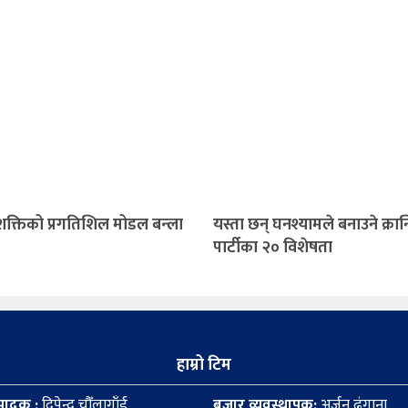
शक्तिको प्रगतिशिल मोडल बन्ला
यस्ता छन् घनश्यामले बनाउने क्रान
पार्टीका २० विशेषता
हाम्रो टिम
पादक :
दिपेन्द्र चौँलागाँई
बजार व्यवस्थापक:
अर्जुन ढुंगाना