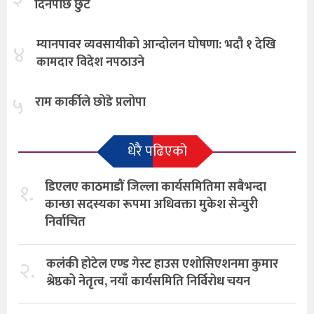
दिनपछि छुटे
म्यानपावर व्यवसायीको आन्दोलन घोषणा: भदौ १ देखि
४
कामदार विदेश नपठाउने
५
राम कार्कीले छोडे प्रलोपा
धेरै पढिएको
१.
डिएलए काठमाडौं जिल्ला कार्यसमितिमा सबैभन्दा
कान्छा सदस्यका रूपमा अधिवक्ता मुकेश सेन्चुरी
निर्वाचित
२.
कलंकी होटेल एण्ड गेस्ट हाउस एशोसिएशनमा कुमार
श्रेष्ठको नेतृत्व, नयाँ कार्यसमिति निर्विरोध चयन