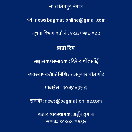
ललितपुर, नेपाल
news.bagmationline@gmail.com
सूचना विभाग दर्ता नं. : १९३३/०७६-०७७
हाम्रो टिम
सञ्चालक/सम्पादक :
दिपेन्द्र चौँलागाँई
व्यवस्थापक/प्रतिनिधि :
राजकुमार चौँलागाँई
मोबाईल : ९८०१८४३५५१
सम्पर्क : news@bagmationline.com
बजार व्यवस्थापक:
अर्जुन ढुंगाना
सम्पर्कः ९८४०४८२६६७