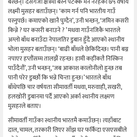
बस्छन्। दसगजा क्षेत्रमा बस्न पटक्कै मन नरहेको ७५ वर्षीय
लक्ष्मी मुसहर बताउँछन्। ‘काम गर्न पनि भारतीय गाउँ
पस्नुपर्छ। कमाएको खानै पुग्दैन’, उनी भन्छन्, ‘जमिन कसरी
किन्ने ? घर कसरी बनाउने ? ’ मधवा गाउँनजिकै भारतले
अग्लो बाँध बनाउँदा नेपालतिर डुबान हुँदै आएको स्थानीय
भोला मुसहर बताउँछन्। ‘बाढी बाँधले छेकिदिन्छ। पानी बग्न
नपाएर हप्तौंसम्म तालझैं रहन्छ। हामी कहींकतै निस्किन
पाउँदैनौं’, उनी भन्छन्, ‘जब आकाश कालोनीलो हुन्छ तब
पानी परेर डुब्छौं कि भन्ने चिन्ता हुन्छ।’ भारतले बाँध
बाँधेपछि चार वर्षयता सीमावर्ती मधवा, मरुवाही, सखरी,
हलखोरी डुबानमा पर्दै आएको अर्का स्थानीय लक्ष्मण
मुसहरले बताए।
सीमावर्ती गाउँका स्थानीय भारतमै कमाउँछन्। त्यहाँबाट
दाल, चामल, तरकारी लिएर साँझ घर फर्किंदा एसएसबीले