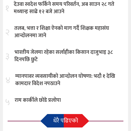
देउवा स्वदेश फर्किने समय परिवर्तन, अब साउन २८ गते
१
मध्यान्ह साढे १२ बजे आउने
तलब, भत्ता र शिक्षा ऐनको माग गर्दै शिक्षक महासंघ
२
आन्दोलनमा जाने
भारतीय जेलमा रहेका सर्लाहीका किसान दाजुभाइ ३८
३
दिनपछि छुटे
म्यानपावर व्यवसायीको आन्दोलन घोषणा: भदौ १ देखि
४
कामदार विदेश नपठाउने
५
राम कार्कीले छोडे प्रलोपा
धेरै पढिएको