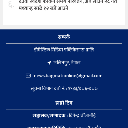
६.
देउवा स्वदेश फर्किने समय परिवर्तन, अब साउन २८ गते
मध्यान्ह साढे १२ बजे आउने
सम्पर्क
डाेमेस्टिक मिडिया पब्लिकेसन्स प्रालि
ललितपुर, नेपाल
news.bagmationline@gmail.com
सूचना विभाग दर्ता नं. : १९३३/०७६-०७७
हाम्रो टिम
सञ्चालक/सम्पादक :
दिपेन्द्र चौँलागाँई