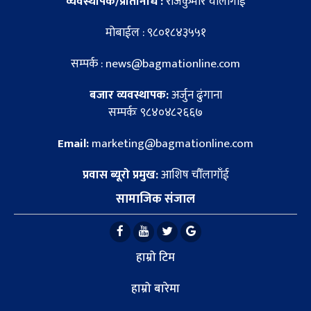
व्यवस्थापक/प्रतिनिधि :
राजकुमार चौँलागाँई
मोबाईल : ९८०१८४३५५१
सम्पर्क : news@bagmationline.com
बजार व्यवस्थापक:
अर्जुन ढुंगाना
सम्पर्कः ९८४०४८२६६७
Email:
marketing@bagmationline.com
प्रवास ब्यूरो प्रमुख:
आशिष चौँलागाँई
सामाजिक संजाल
हाम्रो टिम
हाम्रो बारेमा