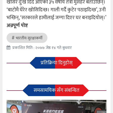
खोसेर दुःख दिँदै आएको ३५ वर्षीय तेत्री मुसहर बताउँछिन्।
‘बाटोमै घेरेर खोसिदिन्छ। गाली गर्दै कुटेर पठाइदिन्छ’, उनी
भन्छिन्, ‘सरकारले हामीलाई जग्गा दिएर घर बनाइदियोस्।’
अन्नपूर्ण पोष्ट
भारतीय सुरक्षाकर्मी
प्रकाशित मिति : २०७७ जेष्ठ १४ गते बुधवार
प्रतिक्रिया दिनुहोस्
समसामयिक सँग संबन्धित