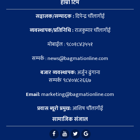
हाम्रो टिम
सञ्चालक/सम्पादक :
दिपेन्द्र चौँलागाँई
व्यवस्थापक/प्रतिनिधि :
राजकुमार चौँलागाँई
मोबाईल : ९८०१८४३५५१
सम्पर्क : news@bagmationline.com
बजार व्यवस्थापक:
अर्जुन ढुंगाना
सम्पर्कः ९८४०४८२६६७
Email:
marketing@bagmationline.com
प्रवास ब्यूरो प्रमुख:
आशिष चौँलागाँई
सामाजिक संजाल