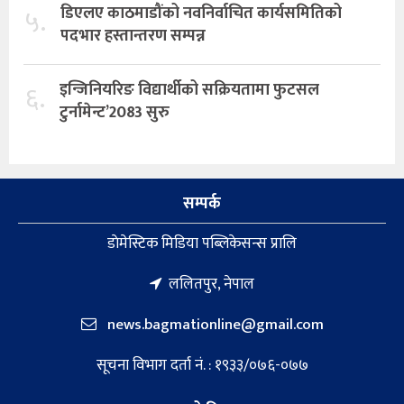
५.
डिएलए काठमाडौंको नवनिर्वाचित कार्यसमितिको
पदभार हस्तान्तरण सम्पन्न
६.
इन्जिनियरिङ विद्यार्थीको सक्रियतामा फुटसल
टुर्नामेन्ट’2083 सुरु
सम्पर्क
डाेमेस्टिक मिडिया पब्लिकेसन्स प्रालि
ललितपुर, नेपाल
news.bagmationline@gmail.com
सूचना विभाग दर्ता नं. : १९३३/०७६-०७७