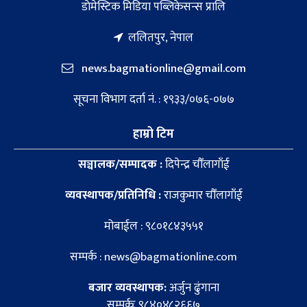
डाेमेस्टिक मिडिया पब्लिकेसन्स प्रालि
ललितपुर, नेपाल
news.bagmationline@gmail.com
सूचना विभाग दर्ता नं. : १९३३/०७६-०७७
हाम्रो टिम
सञ्चालक/सम्पादक :
दिपेन्द्र चौँलागाँई
व्यवस्थापक/प्रतिनिधि :
राजकुमार चौँलागाँई
मोबाईल : ९८०१८४३५५१
सम्पर्क : news@bagmationline.com
बजार व्यवस्थापक:
अर्जुन ढुंगाना
सम्पर्कः ९८४०४८२६६७