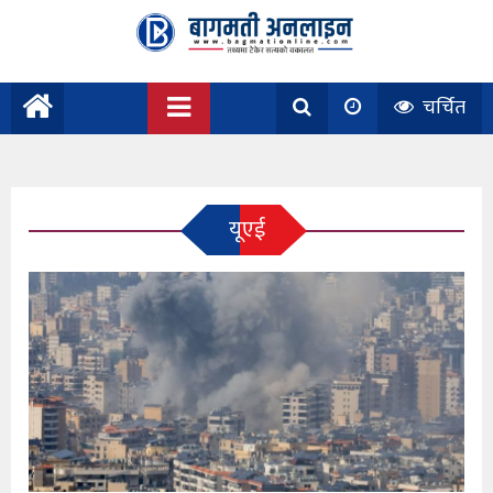
चर्चित
यूएई