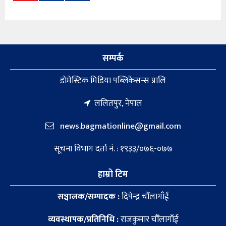
सम्पर्क
डाेमेस्टिक मिडिया पब्लिकेसन्स प्रालि
ललितपुर, नेपाल
news.bagmationline@gmail.com
सूचना विभाग दर्ता नं. : १९३३/०७६-०७७
हाम्रो टिम
सञ्चालक/सम्पादक :
दिपेन्द्र चौँलागाँई
व्यवस्थापक/प्रतिनिधि :
राजकुमार चौँलागाँई