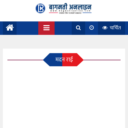
चर्चित
मदन राई