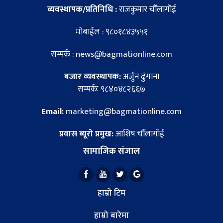
व्यवस्थापक/प्रतिनिधि :
राजकुमार चौँलागाँई
मोबाईल : ९८०१८४३५५१
सम्पर्क : news@bagmationline.com
बजार व्यवस्थापक:
अर्जुन ढुंगाना
सम्पर्कः ९८४०४८२६६७
Email:
marketing@bagmationline.com
प्रवास ब्यूरो प्रमुख:
आशिष चौँलागाँई
सामाजिक संजाल
हाम्रो टिम
हाम्रो बारेमा