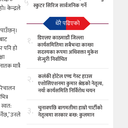
५
स्कुटर सिरिज सार्वजनिक गर्ने
 केन्द्रले
धेरै पढिएको
पाउँछन्।
१.
डिएलए काठमाडौं जिल्ला
मबाट
कार्यसमितिमा सबैभन्दा कान्छा
सर पनि हो
सदस्यका रूपमा अधिवक्ता मुकेश
्षा
सेन्चुरी निर्वाचित
नातक मात्रै
२.
कलंकी होटेल एण्ड गेस्ट हाउस
एशोसिएशनमा कुमार श्रेष्ठको नेतृत्व,
 परिचालन
नयाँ कार्यसमिति निर्विरोध चयन
ित्र
 स्वत:
३.
चुनावपछि बागमतीमा हाम्राे पार्टीको
नेछ,’ उनले
नेतृत्वमा सरकार बन्छ: कुलमान