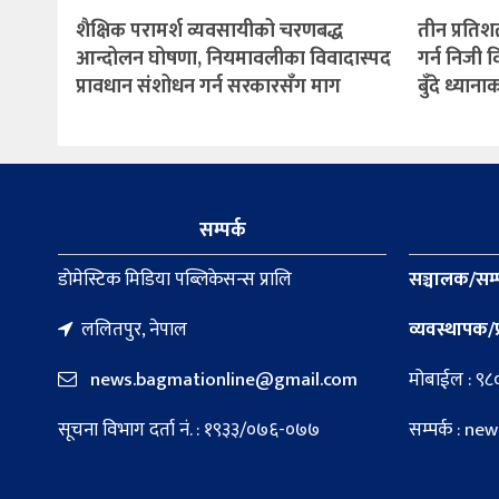
शैक्षिक परामर्श व्यवसायीको चरणबद्ध
तीन प्रतिश
आन्दोलन घोषणा, नियमावलीका विवादास्पद
गर्न निजी
प्रावधान संशोधन गर्न सरकारसँग माग
बुँदे ध्याना
सम्पर्क
डाेमेस्टिक मिडिया पब्लिकेसन्स प्रालि
सञ्चालक/सम्
ललितपुर, नेपाल
व्यवस्थापक/प
news.bagmationline@gmail.com
मोबाईल : ९
सूचना विभाग दर्ता नं. : १९३३/०७६-०७७
सम्पर्क : 