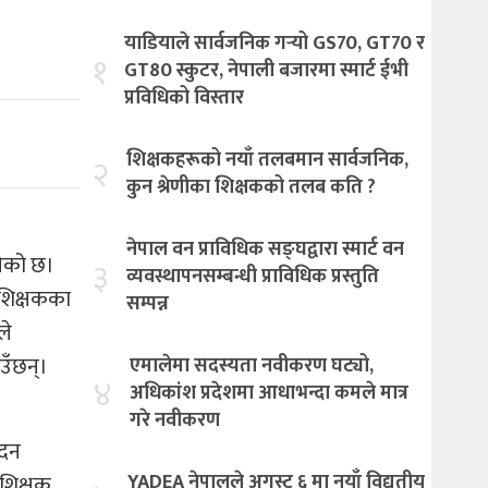
याडियाले सार्वजनिक गर्‍यो GS70, GT70 र
१
GT80 स्कुटर, नेपाली बजारमा स्मार्ट ईभी
प्रविधिको विस्तार
शिक्षकहरूको नयाँ तलबमान सार्वजनिक,
२
कुन श्रेणीका शिक्षकको तलब कति ?
नेपाल वन प्राविधिक सङ्घद्वारा स्मार्ट वन
जेको छ।
३
व्यवस्थापनसम्बन्धी प्राविधिक प्रस्तुति
क शिक्षकका
सम्पन्न
ले
उँछन्।
एमालेमा सदस्यता नवीकरण घट्यो,
४
अधिकांश प्रदेशमा आधाभन्दा कमले मात्र
गरे नवीकरण
ेदन
YADEA नेपालले अगस्ट ६ मा नयाँ विद्युतीय
 शिक्षक