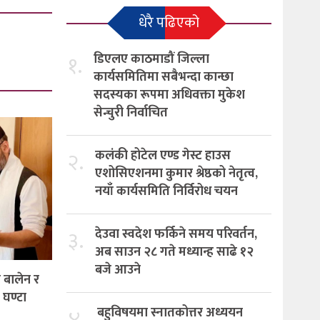
धेरै पढिएको
१.
डिएलए काठमाडौं जिल्ला
कार्यसमितिमा सबैभन्दा कान्छा
सदस्यका रूपमा अधिवक्ता मुकेश
सेन्चुरी निर्वाचित
२.
कलंकी होटेल एण्ड गेस्ट हाउस
एशोसिएशनमा कुमार श्रेष्ठको नेतृत्व,
नयाँ कार्यसमिति निर्विरोध चयन
३.
देउवा स्वदेश फर्किने समय परिवर्तन,
अब साउन २८ गते मध्यान्ह साढे १२
बजे आउने
 बालेन र
 घण्टा
४.
बहुविषयमा स्नातकोत्तर अध्ययन