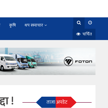
य
कृषि
थप समाचार
चर्चित
दा !
ताजा अपडेट