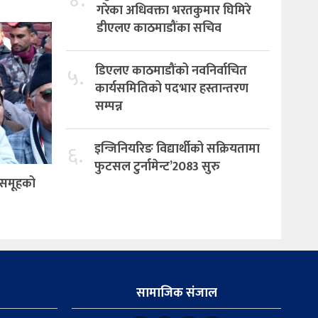
गरेका अधिवक्ता भरतकुमार घिमिरे
डीएलए काठमाडौंका सचिव
५.
डिएलए काठमाडौंको नवनिर्वाचित
कार्यसमितिको पदभार हस्तान्तरण
सम्पन्न
६.
इन्जिनियरिङ विद्यार्थीको सक्रियतामा
फुटसल टुर्नामेन्ट’2083 सुरु
र समूहको
सामाजिक संजाल