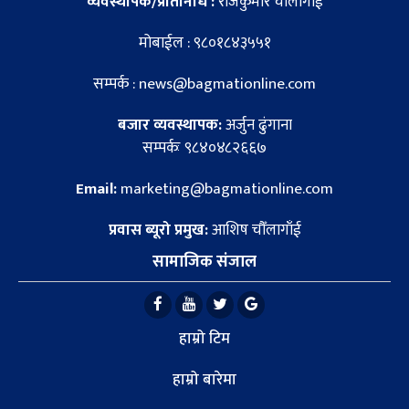
व्यवस्थापक/प्रतिनिधि :
राजकुमार चौँलागाँई
मोबाईल : ९८०१८४३५५१
सम्पर्क : news@bagmationline.com
बजार व्यवस्थापक:
अर्जुन ढुंगाना
सम्पर्कः ९८४०४८२६६७
Email:
marketing@bagmationline.com
प्रवास ब्यूरो प्रमुख:
आशिष चौँलागाँई
सामाजिक संजाल
हाम्रो टिम
हाम्रो बारेमा