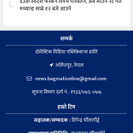
६.
देउवा स्वदेश फर्किने समय परिवर्तन, अब साउन २८ गते
मध्यान्ह साढे १२ बजे आउने
सम्पर्क
डाेमेस्टिक मिडिया पब्लिकेसन्स प्रालि
ललितपुर, नेपाल
news.bagmationline@gmail.com
सूचना विभाग दर्ता नं. : १९३३/०७६-०७७
हाम्रो टिम
सञ्चालक/सम्पादक :
दिपेन्द्र चौँलागाँई