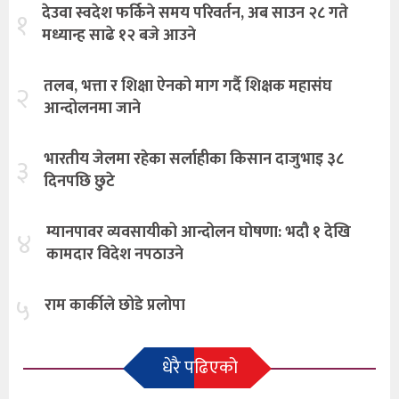
देउवा स्वदेश फर्किने समय परिवर्तन, अब साउन २८ गते
१
मध्यान्ह साढे १२ बजे आउने
तलब, भत्ता र शिक्षा ऐनको माग गर्दै शिक्षक महासंघ
२
आन्दोलनमा जाने
भारतीय जेलमा रहेका सर्लाहीका किसान दाजुभाइ ३८
३
दिनपछि छुटे
म्यानपावर व्यवसायीको आन्दोलन घोषणा: भदौ १ देखि
४
कामदार विदेश नपठाउने
५
राम कार्कीले छोडे प्रलोपा
धेरै पढिएको