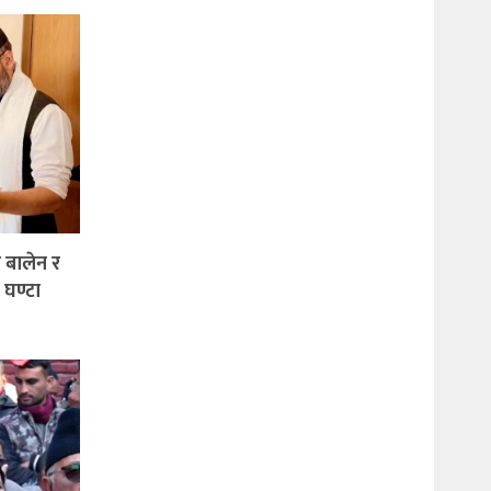
 बालेन र
 घण्टा