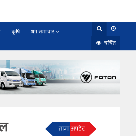
य
कृषि
थप समाचार
चर्चित
ील
ताजा अपडेट