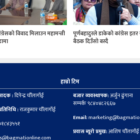
ग्रेसको विवाद मिलाउन महामन्त्री
पूर्णबहादुरले डाकेको कांग्रेस इत
ंडामा
बैठक दिउँसो बस्दै
हाम्रो टिम
पादक :
दिपेन्द्र चौँलागाँई
बजार व्यवस्थापक:
अर्जुन ढुंगाना
सम्पर्कः ९८४०४८२६६७
्रतिनिधि :
राजकुमार चौँलागाँई
Email:
marketing@bagmation
८०१८४३५५१
प्रवास ब्यूरो प्रमुख:
आशिष चौँलागाँई
news@bagmationline.com