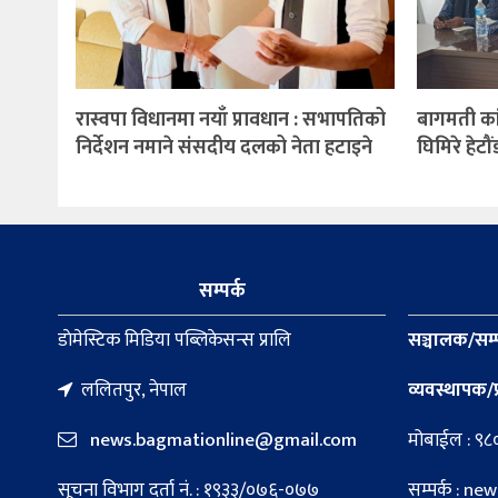
रास्वपा विधानमा नयाँ प्रावधान : सभापतिको
बागमती कां
निर्देशन नमाने संसदीय दलको नेता हटाइने
घिमिरे हेटौ
सम्पर्क
डाेमेस्टिक मिडिया पब्लिकेसन्स प्रालि
सञ्चालक/सम्
ललितपुर, नेपाल
व्यवस्थापक/प
news.bagmationline@gmail.com
मोबाईल : ९
सूचना विभाग दर्ता नं. : १९३३/०७६-०७७
सम्पर्क : 