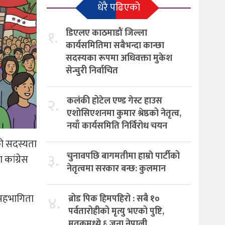
धेरै पढिएको
१.
डिएलए काठमाडौं जिल्ला
कार्यसमितिमा सबैभन्दा कान्छा
सदस्यका रूपमा अधिवक्ता मुकेश
सेन्चुरी निर्वाचित
२.
कलंकी होटेल एण्ड गेस्ट हाउस
एशोसिएशनमा कुमार श्रेष्ठको नेतृत्व,
नयाँ कार्यसमिति निर्विरोध चयन
ीको सदस्यता
३.
चुनावपछि बागमतीमा हाम्राे पार्टीको
कांग्रेस
नेतृत्वमा सरकार बन्छ: कुलमान
 सहभागिता
४.
ब्रोड पिक हिमपहिरो : सबै १०
पर्वतारोहीको मृत्यु भएको पुष्टि,
मृतकमध्ये ६ जना नेपाली