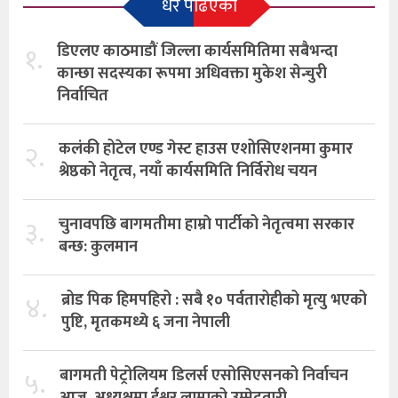
धेरै पढिएको
१.
डिएलए काठमाडौं जिल्ला कार्यसमितिमा सबैभन्दा
कान्छा सदस्यका रूपमा अधिवक्ता मुकेश सेन्चुरी
निर्वाचित
२.
कलंकी होटेल एण्ड गेस्ट हाउस एशोसिएशनमा कुमार
श्रेष्ठको नेतृत्व, नयाँ कार्यसमिति निर्विरोध चयन
३.
चुनावपछि बागमतीमा हाम्राे पार्टीको नेतृत्वमा सरकार
बन्छ: कुलमान
४.
ब्रोड पिक हिमपहिरो : सबै १० पर्वतारोहीको मृत्यु भएको
पुष्टि, मृतकमध्ये ६ जना नेपाली
५.
बागमती पेट्रोलियम डिलर्स एसोसिएसनको निर्वाचन
आज, अध्यक्षमा ईश्वर लामाको उम्मेदवारी