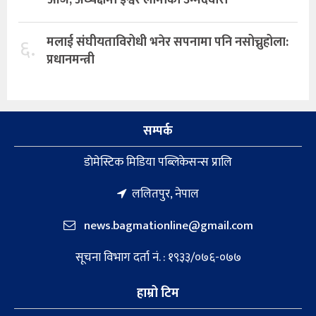
६.
मलाई संघीयताविरोधी भनेर सपनामा पनि नसोच्नुहोला:
प्रधानमन्त्री
सम्पर्क
डाेमेस्टिक मिडिया पब्लिकेसन्स प्रालि
ललितपुर, नेपाल
news.bagmationline@gmail.com
सूचना विभाग दर्ता नं. : १९३३/०७६-०७७
हाम्रो टिम