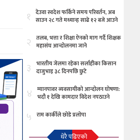
देउवा स्वदेश फर्किने समय परिवर्तन, अब
१
साउन २८ गते मध्यान्ह साढे १२ बजे आउने
तलब, भत्ता र शिक्षा ऐनको माग गर्दै शिक्षक
२
महासंघ आन्दोलनमा जाने
भारतीय जेलमा रहेका सर्लाहीका किसान
३
दाजुभाइ ३८ दिनपछि छुटे
म्यानपावर व्यवसायीको आन्दोलन घोषणा:
४
भदौ १ देखि कामदार विदेश नपठाउने
५
राम कार्कीले छोडे प्रलोपा
धेरै पढिएको