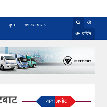
य
कृषि
थप समाचार
चर्चित
टबाट
ताजा अपडेट