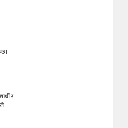
न्छ।
ार्थी र
ले