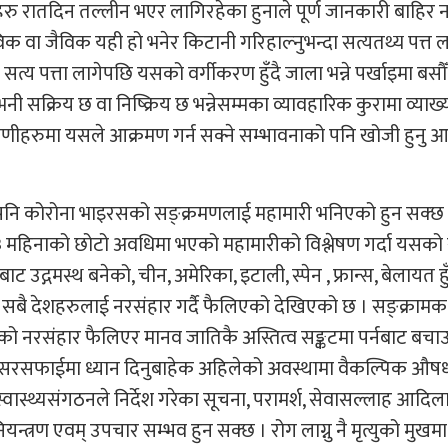
्ञहरु रातदिन तल्लीन भएर लागिरहेका हुनाले पूर्ण जानकारी बाहि
विक वा जैविक यही हो भनेर किटानी गरिहाल्नुभन्दा सत्यतथ्य पत्त
 सत्य पत्ता लागेपछि यसको वर्गीकरण हुँदै जाला भन्ने पर्खाइमा बसौँ
ी सक्रिय छ वा निष्क्रिय छ भन्नेसम्मका व्यावहारिक कुरामा व्याख्
्राणीहरुमा यसले आक्रमण गर्न सक्ने सम्भावनाको पनि खोजी हुनु
 पनि कोरोना भाइरसको सङ्क्रमणलाई महामारी भनिएको हुन सक्छ 
िब ३ महिनाको छोटो अवधिमा भएको महामारीको विश्लेषण गर्दा यसको
 उद्गमस्थ बनेको, चीन, अमेरिका, इटाली, स्पेन , फ्रान्स, बेलायत हु
सबै देशहरुलाई नरसंहार गर्दै फैलिएको देखिएको छ । सङ्क्रामक
नरसंहार फैलिएर मानव जातिकै अस्तित्व सङ्कटमा पर्नबाट बचा
नाई सरसफाईमा ध्यान दिनुबाहेक अहिलेको अवस्थामा वैकल्पिक औषधी
स्वास्थ्यसंगठनले निर्देश गरेका सूचना, परामर्श, सेवासल्लाह आदिल
न्त्रण एवम् उपचार सम्भव हुन सक्छ । रोग लाग्नु नै मृत्युको मुखमा पु