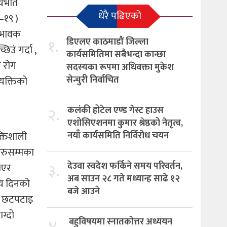
भयभीत
धेरै पढिएको
–१९ )
भिभावक
१.
डिएलए काठमाडौं जिल्ला
िउं गर्दा ,
कार्यसमितिमा सबैभन्दा कान्छा
े रोग
सदस्यका रूपमा अधिवक्ता मुकेश
सेन्चुरी निर्वाचित
्यक्तिको
२.
कलंकी होटेल एण्ड गेस्ट हाउस
एशोसिएशनमा कुमार श्रेष्ठको नेतृत्व,
्तिशाली
नयाँ कार्यसमिति निर्विरोध चयन
रहरुसम्मका
३.
देउवा स्वदेश फर्किने समय परिवर्तन,
भएर
अब साउन २८ गते मध्यान्ह साढे १२
सय दिनको
बजे आउने
मा छटपटाइ
ग्दो
४.
बहुविषयमा स्नातकोत्तर अध्ययन