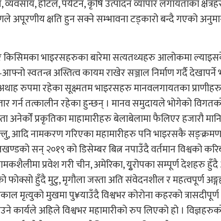
यवसाय, होटल, पर्यटन, कृषि उत्पादन व्यापार लगायताका क्षेत्रह
ले अपूरणीय क्षति हुन सक्ने सम्भावना टड्कारो बन्दै गएको अनुमान
ले धेरै किसिमका भाइरसहरुका बारेमा सत्यतथ्यहरु आलोकमा ल्याइ
आफ्नो स्वतन्त्र अस्तित्व कायम राखेर सञ्जाल निर्माण गर्दै देखापर्न
 अथाह रुपमा रहेका सूक्ष्मतम भाइरसहरु मानवलगायतका प्राणीहर
्तार गर्न तत्कालीन रहेका हुन्छन् । मानव समुदायले भोगेको विगत
जस्ता अनेकोँ प्रकृतिका माहामारीहरु बेलाबेलामा फैलिएर हजारौ म
ाइनफ्लु, आदि नामकरण गरिएका महामारीहरु पनि भाइरसकै सङ्क्रम
ण्डको सन् २०१९ को डिसेम्बर बित्न नपाउँदै वर्तमान विश्वको कर
शैलीमा प्रवेश गरी चीन, अमेरिका, युृरोपका सम्पूर्ण देशहरु हुँदै अस
फोक्सो हुँदै मुटु, मृगौला जस्ता अति संवेदनशील र महत्वपूर्ण अङ्
ल मृत्युको मुखमा पु¥याउँदै विश्वभर कोरोना कहरको त्रासदीपूर्ण ब
े कार्यले अहिले विश्वभर महामारीको रुप लिएको हो । विज्ञहरु