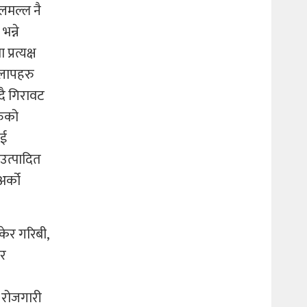
अलमल्ल नै
न्ने
्रत्यक्ष
ाकलापहरु
दै गिरावट
रुको
ाई
 उत्पादित
अर्को
केर गरिबी,
ेर
 रोजगारी