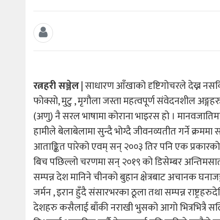
रत्नहरी सञ्जेल
| साधारण आँखाको दृष्टिगोचरले देख्न नसकि
फोक्सो, मुटु , मृगौला जस्ता महत्वपूर्ण संवेदनशील अङ्ग
(अणु) नै सरल भाषामा कोराना भाइरस हो । मानवजातिमाथ
हामीले बेलाबेलामा सुन्दै भोग्दै जीवनव्यतीत गर्ने क्
आताङ्कित पारेको एवम् सन् २००३ तिर पनि एक प्रकारको
बिच पछिल्लो चरणमा सन् २०१९ को डिसेम्बर अन्तिमसात
सम्पन्न देश मानिने चीनको बुहान क्षेत्रबाट अचानक घनाजङ
जर्मन , इरान हुँदै संसारभरका ठूला तथा सम्पन्न राष्ट्रहरुदे
देशहरु कसैलाई बाँकी नराखी भुसको आगो भित्रभित्रै स