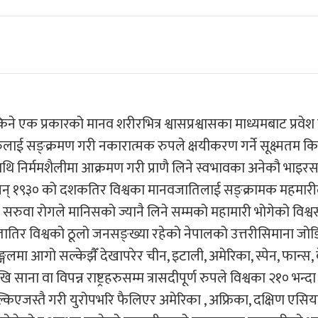
ने एक प्रकारको मानव शरीरभित्र श्वासप्रश्वासका माध्यमबाट प्रवेश
हरुलाई सङ्क्रमण गरी नकारात्मक रुपले क्षयीकरण गर्ने सूक्ष्मतम क
ि निर्ममशैलीमा आक्रमण गरी प्राणै लिने स्वभावका अनेकौ भाइरस
रममा सन् १९३० को दशकतिर विश्वका मानवजातिलाई सङ्क्रामक महमारी
 सरुवा रोगले मानिसको ज्यानै लिने सम्मको महामारी भोगेको विश्
ातिर विश्वको ठूलो जनसङ्ख्या रहेको नेपालको उत्तरीसिमाना जो
्गलमा आगो सल्केझैँ देखापरेर चीन, इटाली, अमेरिका, स्पेन, फान्स,
खि साना वा विपन्न राष्ट्रहरुसम्म त्रासदीपूर्ण रुपले विश्वका २१० भन्द
ल्किएजस्तै गरी युरोपभरि फैलिएर अमेरिका , अफ्रिका, दक्षिण एस