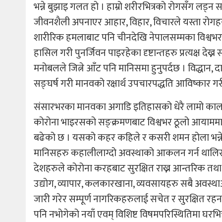
भन्ने बुझाइ गलत हो । हाम्रो शरीरभित्रको रोगसँग लड्न स
जीवनशैली अपनाएर आहार, विहार, विचारले यस्ता रोगहर
शारीरिक हमलाबाट पनि चीनदेखि नेपालसम्मका विश्वभर
हासिल गरी पुनर्जिवन पाइरहेका दृष्टान्तहरु प्रत्यक्ष 
मनोबलले जित्ने आँट पनि मानिसमा हुनुपर्दछ । विद्धान, 
सङ्घर्ष गरी मानवको रक्षार्थ उपचारपद्धति आविष्कार गर
संसारभरका मानवका अगाडि इतिहासको धेरै लामो कालखण्
कोरोना भाइरसको सङ्क्रमणबाट विश्वभर ठूलो आयाममा ध
बढेको छ । यसको कहर कहिले र कसरी शमन होला भन्ने छट
मानिसहरु कहालीलाग्दो अवस्थाको आकलन गर्न थालिसकेका 
देशहरुले कोरोना करहबाट सुरक्षित राख्न आन्तरिक तथा 
उद्योग, व्यापार, कलकारखाना, व्यवसायहरु सबै अवस्था
जारी गरेर सम्पूर्ण नागरिकहरुलाई सचेत र सुरक्षित रह
पनि नभोगेको नयाँ एवम् विशिष्ट विषमपरिस्थितिमा घरभित