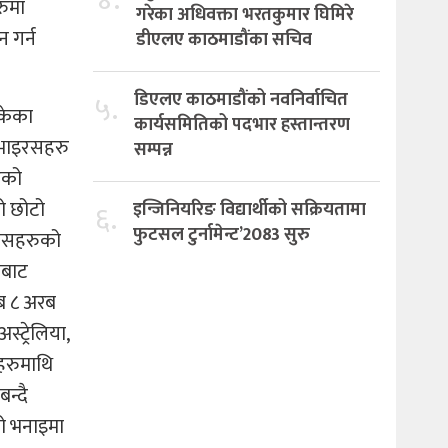
रुमा
गरेका अधिवक्ता भरतकुमार घिमिरे
 गर्न
डीएलए काठमाडौंका सचिव
५.
डिएलए काठमाडौंको नवनिर्वाचित
सकेका
कार्यसमितिको पदभार हस्तान्तरण
े भाइरसहरु
सम्पन्न
ुको
को छोटो
६.
इन्जिनियरिङ विद्यार्थीको सक्रियतामा
फुटसल टुर्नामेन्ट’2083 सुरु
ानिसहरुको
णबाट
िब ८ अरब
्ट्रेलिया,
गहरुमाथि
न्दै
को भनाइमा