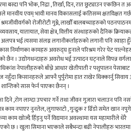
मा बस्दा पनि भोक, निद्रा , तिर्खा, दिन, रात छुट्याउन एकछिन त 
े मानवीय एवम् भावी मानव विकासलाई कतिसम्म क्षतविक्षत गर्छ भ
रमजीवीवर्गको रोजीरोटी गुम्ने, लाखौँ बालबच्चाहरुको पठनपाठनमा प
र, व्यवसाय, यातायात, सेवा क्षेत्र, वित्तीय संस्थाहरुको दैनिक क्रिय
 अलपत्र भई त्यसमा संलग्न लगानीकर्ताहरुको लगानी पनि स्वाहा हुँ
निर्माणका कामहरु अवरुद्घ हुनाले परिश्रम गरेर पेट पाल्नेह
को छैन । उद्योगधन्दाहरु अवरोध भई उत्पादन घट्नाले विपन्न वर्गल
 अधिकांश नेपालीहरुको बाँच्ने आधार खेतीपाती र पशुपालन पेसाबाट
हुँदा किसानहरुले आफ्नै पुर्पुरोमा हात राखेर धिक्कार्नु सिवाय 
 शान्तिको सास फेर्न पाएका छैनन् ।
दक्षा दिने ,रोग लाग्दा उपचार गर्ने तथा जीवन गुजारा चलाउन पनि नस
 काम नपाएर नुनतेल, लुगाफाटो , गुन्द्रुक र ढिँडो समेत खान नपुग
काम खोज्दै हिँड्नु पर्ने विद्यमान अवस्थामा यस महामारीले धेरै
को छ । खुला सिमाना भएकाले सबैभन्दा बढी नेपालीहरु भारतमा