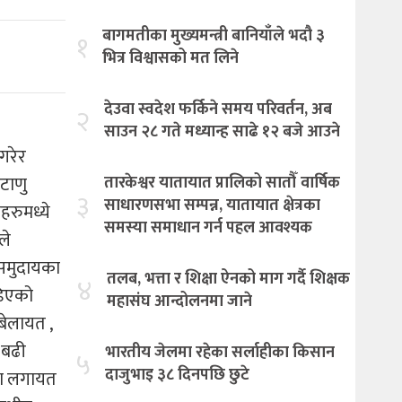
बागमतीका मुख्यमन्त्री बानियाँले भदौ ३
१
भित्र विश्वासको मत लिने
देउवा स्वदेश फर्किने समय परिवर्तन, अब
२
साउन २८ गते मध्यान्ह साढे १२ बजे आउने
 गरेर
िटाणु
तारकेश्वर यातायात प्रालिको सातौँ वार्षिक
३
साधारणसभा सम्पन्न, यातायात क्षेत्रका
हरुमध्ये
समस्या समाधान गर्न पहल आवश्यक
ले
वसमुदायका
तलब, भत्ता र शिक्षा ऐनको माग गर्दै शिक्षक
४
डिएको
महासंघ आन्दोलनमा जाने
 बेलायत ,
ा बढी
भारतीय जेलमा रहेका सर्लाहीका किसान
५
दाजुभाइ ३८ दिनपछि छुटे
िया लगायत