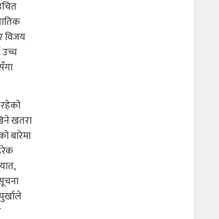
 उचित
्घातिक
ेर विजय
 उच्च
सँगा
 रहेको
खिने खतरा
को बारेमा
हरेक
ायात,
सूचना
र्खाले
ल