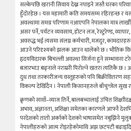
सल्केपछि खरानी सिवाय देख्न नपाइने जस्तै घरका परिवार
हुँदोरहेछ । यस महामारी कति समयसम्म रहिरहन्छ र यसल
अवस्थामा समग्र परिणाम नआएपनि नेपालका मात्र लाखौँ श्
असर पर्ने, पर्यटन व्यवसाय, होटन लज, रेस्टुरेण्ड, व्यापा
अवरुद्ध भई त्यसमा संलग्न कर्मचारी, मजदुर, कामदारहरु
आउने परिदृश्यको झलक आउन थालेको छ । भौतिक विकास 
हृदयविदारक बिचल्ली अवस्था सिर्जना हुने सम्भावना टरे
बजारभाउ बढ्नाले नराम्ररी पिरोल्ने खतरा त्यतिकै छ ।
दुध तथा तरकारीजन्य वस्तुहरुको पनि बिक्रीवितरण सहज न
विकल्प देखिँदैन । नेपाली किसानहरुले बाँचुन्जेल सुख र
क्रृणको सावाँ–व्याज तिर्ने, बालबच्चालाई उचित शिक्षाी
अभाव, अज्ञानता, अशिक्षा समेतका कारणले आफ्नै देशभित्र
परदेशको तातो अर्काको देशको भाषासमेत नबुझिने मुलुकमा 
नेपालीहरुको आत्म रोइरहेकोमाथि अझ छटपटी बढाइदिए