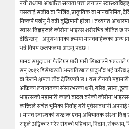
नयाँ तथ्यमा आधारित सत्यता पत्ता लगाउन स्वास्थ्यविज
यसलाई सजीव वा निर्जिव, प्राकृतिक वा मानवनिर्मित, दै
निष्कर्ष पर्खनु नै बढी बुद्धिमानी होला । तथ्यगत आधारमा
स्वास्थविज्ञहरुले कोरोना भाइरस शरीरभित्र जीवित छ नभन
देखिन्छन् । अनुसन्धानका क्रममा मानवबाहेकका अन्य प
भन्ने विषय छलफलमा आउनु पर्दछ ।
मानव समुदायमा फैलिएर मारी मारी सिध्याउने भएकाले
सन् २०१९ डिसेम्बरको अन्त्यतिरबाट प्रादुर्भाव भई कर
वा फैलने क्षमता तीब्र देखिएको छ । यस रोगको महामारीबाट
अफ्रिका लगायतका संसारभरका धनी, गरिब, साना, ठूला 
भाइरसको महामारी कालो बादल बनेको कोरोना भाइरसको 
व्यक्तिले सचेत भूमिका निर्वाह गरी पूर्वसावधानी अप
। मानव स्वास्थको संरक्षक एवम् अभिभावक संस्था विश्व 
राष्ट्रले अङ्गिकार गरेर रोगको पहिचान, निदान, रोकथाम, निय