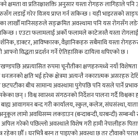
क्ने क्षमता वा प्रतिरक्षाशक्ति अनुसार यस्ता रोगहरु लागिहाले पनि
ुसँग लडाइँ गरेर विजय प्राप्त गर्न सकिन्छ । यही भाइरसको साङ
का लाखौँ मानिसहरुले सङ्क्रमित अवस्थामा पनि यस रोगसँग लड
देख्न सकिन्छ । एउटा फलामलाई अर्को फलामले काटेजस्तै यस्ता रोगलाई
दार्शनिक, डाक्टर, आविष्कारक, वैज्ञानिकहरु सबैमाथि यस्ता रोगहरु
ी आफ्नो विद्धता प्रदर्शन गर्ने ऐतिहासिक दायित्व थपिएको छ ।
डपछि अप्रत्यासित रुपमा चूनौतीका क्षणहरुमध्ये नयाँ विशेषता
नजनको क्षति भई हरेक क्षेत्रमा अत्यन्तै नकारात्मक असरहरु दे
पटीका बीच सामान्य अवस्थामा पुगेपछि पनि यसले पार्ने प्रभाव
छन् । विश्व स्वास्थ्य संगठनको निर्देशन पालना गर्दै विश्वका 
बाह्य आवागमन बन्द गरी कार्यालय, स्कुल, कलेज, संघसंस्था, यात
अनुकूल लामो अवधिसम्म लकडाउन (बन्दाबन्दी, घरबन्दी) सम्बन्धी 
न अपिल गरेको पछिल्लो अवस्थाले विशेष गरी हामी नेपालीहरु पितापु
्र रहेका छौँ । घरभित्रै बस्न त पाइएको अवस्था छ तर टौवाको परा