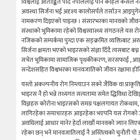
विश्वलाई आताङ्कित पार्दै नेपाललाई पनि कहिले कसैल
अवस्था सिर्जना भई अदृश्य कालोसर्पले तर्साउन आइपुग
नामकरण दिइएको पाइन्छ । संसारभरका मानवको जीवन रक्ष
संस्थाको भूमिकामा रहेको विश्वस्वास्थ्य संगठनले यस रोगल
नजिकको सम्पर्कमा पुग्दा एक सङ्क्रमित व्यक्तिबाट अरु 
सिर्जना क्षमता भएको भाइरसको संज्ञा दिँदै त्यसबाट 
सचेत भूमिकामा सामाजिक पृथकीकरण, सरसफाई , आहार, व
सन्देशसहित विश्वभरका मानवजातिको जीवन रक्षामा होस
यस्तो अकल्पनीय रोग निम्त्याउन सक्ने जैविक वा प्राक
भाइरस नै हो भन्ने तथ्यगत सत्यतामा समेत द्धिविधा देखि
विज्ञहरु कोरोना भाइरसको समग्र पक्षलगायत रोकथाम, 
लागिरहेका समाचारहरु आइरहेका भएपनि यस रोगको उत्
अवधिलाई आधार मानेर हेर्दा लाखौं मानवको ज्यान लिएको
रहेका छन् भने मानवजातिलाई नै अस्तित्वको चुनौती पो