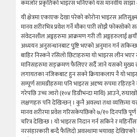
कमजोर प्रकृतिको भाइरस भनिएको यस मानवीय साझा श
यी क्षेत्रमा एकाएक देखा परेको कोरोना भाइरस अतिसूक्
मानव शरीरभित्र प्रवेश गर्ने मौका पारी सोझै फोक्सोको स
संवेदनशील अङ्गहरुमा आक्रमण गरी ती अङ्गहरुलाई क्षयी
अध्ययन अनुसन्धानबाट पुुष्टि भएको अनुमान गर्न सकिन्छ
बाहिर निस्कने रसिलो छिटाहरुमा यो भाइरस लीन भएर रहने
मानिसहरुमा सङ्क्रमण फैलिएर सर्दै जाने यसको मुख्य स्वभ
लगायतका नजिकबाट हुन सक्ने क्रियाकलाप नै यो भाइरस सर
सम्पूर्ण सामग्रीहरुमा पनि भाइरस अदृष्य रुपमा रहिरहने
गरेपछि उच्च ज्वरो (१०४ डिग्रीभन्दा माथि) आउने, रुघाखोकी ल
लक्षणहरु पनि देखिन्छन् । कुनै अवस्था तथा व्यक्तिम
मानव शरीरमा प्रवेश गरिसकेपछिको ७/१० दिनपछि पूर्ण रु
चरित्र देखिन्छ । यो भाइरस निदान गर्न सकिने र महिनौँ
नरसंहारकारी बन्दै फैलिदो अवस्थामा भयावह देखिएको