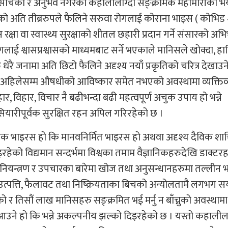
े नसोचेको र अनुभव नगरेको कहालीलाग्दो सङ्क्रामक महामारीको 
ेको अति तीब्ररुपले फैलिने सरुवा रोगलाई कोराना भाइस ( कोभिड 
ा वा स्वास्थ्य सुरक्षाको शीतल छहारी प्रदान गर्ने संसारको अ
ाई श्वासप्रश्वासको माध्यमबाट सर्ने भएकाले मानिसले खोक्दा, हाच्छ
धेरै जनामा अति छिटो फैलिने अदृश्य नयाँ प्रकृतिको चरित्र देखाउन
बच्न अहिलेसम्म औषधीको आविष्कार समेत नभएको अवस्थामा व्यक्तिव
िहार, विचार नै बढीभन्दा बढी महत्वपूर्ण अचुक उपाय हो भन्ने
ियारीपूर्वक सुरक्षित रहन अपिल गरिरहेको छ ।
ृतिक भाइरस हो कि मानवनिर्मित भाइरस हो अथवा अदृश्य दैविक शाक
इरहेको विद्यमान सन्दर्भमा विश्वका तमाम वैज्ञानिकहरुदेखि डाक्ट
नियन्त्रण र उपचारका बारेमा खोज तथा अनुसन्धानहरुमा तल्लीन 
पत्ति, फैलावट तथा निष्क्रियताका बिचको अन्योलतामै लगभग 
 र तिसौं लाख मानिसहरु सङ्क्रमित भई मर्नु न बाँच्नुको अवस्था
 आउने हो कि भन्ने अकल्पनीय झल्को दिइरहेको छ । यस्तो कहालीला