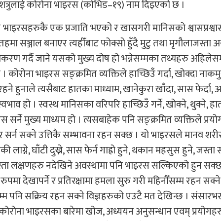
त्रुलाई कोरोना भाइरस (कोभिड–१९) नाम दिइएको छ ।
ष्म भाइरसहरुकै एक प्रजाति भएको र खासगरी मानिसको श्वासप्रश्व
तहमा सञ्जाल बनाएर त्यहीँबाट फोक्सो हुँदै मुटु तथा मृगौलाजस्ता अ
करण गर्दै जाने यसको मुख्य दोष हो भन्नेसम्मका तथ्यहरु अहिलेस
 । कोरोना भाइरस सङ्क्रमित व्यक्तिले हाच्छिउँ गर्दा, खोक्दा नाक
 हुनाले त्यसैबाट हातका माध्याम, खानेकुरा खाँदा, सास फेर्दा, 
ाव हो । स्वस्थ मानिसका वरिपरि हाच्छिउँ गर्ने, खोक्ने, थुक्ने, हा
्ने मुख्य माध्यम हो । त्यसबाहेक पनि सङ्क्रमित व्यक्तिले प्रयो
 र सर्न सक्ने उत्तिकै सम्भावना रहन सक्छ । यो भाइरसले मानव शरीर
ाग्ने, घाँटी दुख्ने, सास फेर्न गाह्रो हुने, थकान महसुस हुने, जस्ता 
ा यस्ता लक्षणहरु नदेखिने अवस्थामा पनि भाइरस सल्किएको हुन सक
पमा देखापर्ने र प्रतिरक्षामा हमला सुरु गरी महिनौँसम्म रहन सक्
सम्म पनि सक्रिय रहन सक्ने विज्ञहरुको एउटै मत देखिन्छ । संसारभ
 कोरोना भाइरसका बारेमा खोज, अध्ययन अनुसन्धान एवम् प्रयोगह