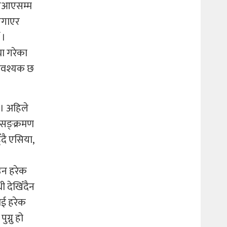
र नआएसम्म
 लगाएर
 ।
या गरेका
 आवश्यक छ
। अहिले
 सङ्क्रमण
ँदै एसिया,
उन हरेक
 देखिँदैन
ाई हरेक
ग्नु हो