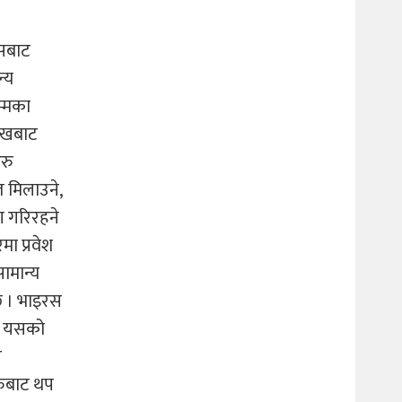
ासबाट
न्य
म्मका
मुखबाट
अरु
त मिलाउने,
ग गरिरहने
मा प्रवेश
सामान्य
्छ । भाइरस
ने यसको
र
रुबाट थप