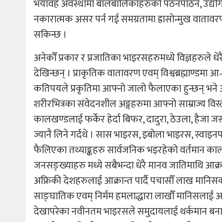
भयावह अवस्थामा बालबालिकाहरुको पठनपाठन, उद्योग, व्
नकारात्मक असर पर्न गई समग्रतामा ह्रासोन्मुख वातावरण
सकिन्छ ।
अनेकौँ प्रकार र प्रजातिका भाइरसहरुमध्ये विज्ञहरु
देखिन्छन् । प्राकृतिक वातावरण एवम् विश्वब्रह्माण्डमा आ–
कतिपयले प्रकृतिमा आफ्नो जालो फैलाएका हुन्छन् भने
शरीरभित्रका संवेदनशील अङ्गहरुमा आफ्नो साम्राज्य विस
कालखण्डलाई फर्केर हेर्दा बिफर, दादुरा, ठेउला, हैजा 
ज्यानै लिने गर्दथे । सास भाइरस, इबोला भाइरस, स्व
फैलिएका तथ्याङ्कहरु सार्वजनिक भइरहेको वर्तमान कालख
जनसङ्ख्याहरु मध्ये सबैभन्दा धेरै मानव जातिमाथि आक्रामक
अफ्रिकी देशहरुलाई आक्रान्त पार्दै पचासौँ लाख मानिसको 
साङ्घातिक एवम् निर्मम हमलाद्धारा लाखौँ मानिसलाई अका
देखापरेका नवीनतम भाइरसले समुदायलाई थर्कमान बनाउन