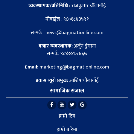
व्यवस्थापक/प्रतिनिधि :
राजकुमार चौँलागाँई
मोबाईल : ९८०१८४३५५१
सम्पर्क : news@bagmationline.com
बजार व्यवस्थापक:
अर्जुन ढुंगाना
सम्पर्कः ९८४०४८२६६७
Email:
marketing@bagmationline.com
प्रवास ब्यूरो प्रमुख:
आशिष चौँलागाँई
सामाजिक संजाल
हाम्रो टिम
हाम्रो बारेमा