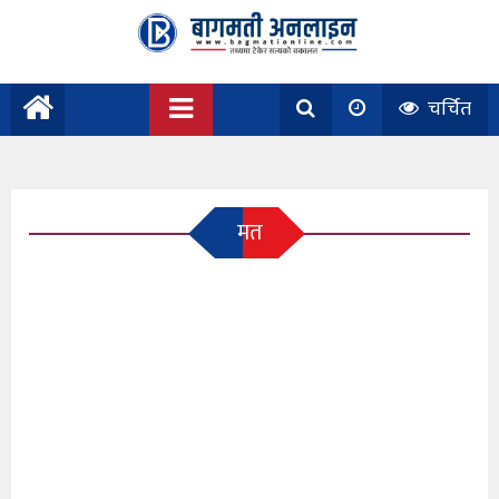
चर्चित
मत