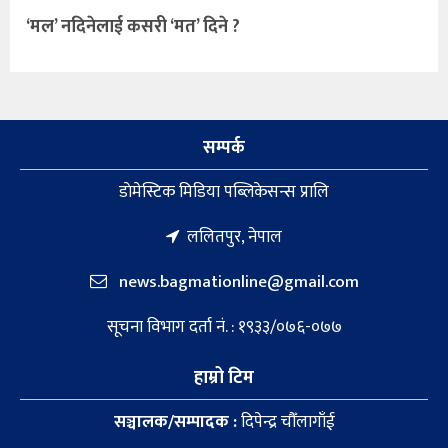
‘मल’ नदिनेलाई कसरी ‘मत’ दिने ?
सम्पर्क
डाेमेस्टिक मिडिया पब्लिकेसन्स प्रालि
ललितपुर, नेपाल
news.bagmationline@gmail.com
सूचना विभाग दर्ता नं. : १९३३/०७६-०७७
हाम्रो टिम
सञ्चालक/सम्पादक :
दिपेन्द्र चौँलागाँई