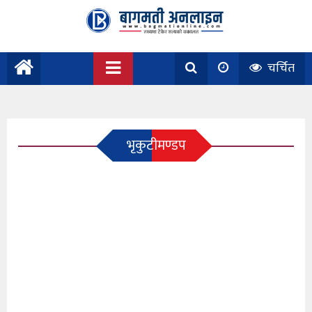
चर्चित
भृकुटीमण्डप