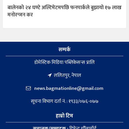
बालेनको २४ घण्टे अल्टिमेटमपछि फनपार्कले बुझायो १७ लाख
मनोरन्जन कर
सम्पर्क
डाेमेस्टिक मिडिया पब्लिकेसन्स प्रालि
ललितपुर, नेपाल
news.bagmationline@gmail.com
सूचना विभाग दर्ता नं. : १९३३/०७६-०७७
हाम्रो टिम
सञ्चालक/सम्पादक :
दिपेन्द्र चौँलागाँई