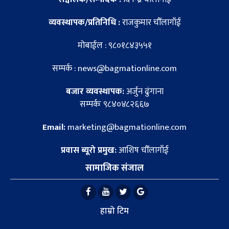
व्यवस्थापक/प्रतिनिधि :
राजकुमार चौँलागाँई
मोबाईल : ९८०१८४३५५१
सम्पर्क : news@bagmationline.com
बजार व्यवस्थापक:
अर्जुन ढुंगाना
सम्पर्कः ९८४०४८२६६७
Email:
marketing@bagmationline.com
प्रवास ब्यूरो प्रमुख:
आशिष चौँलागाँई
सामाजिक संजाल
हाम्रो टिम