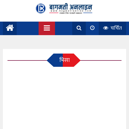
चर्चित
भिसा