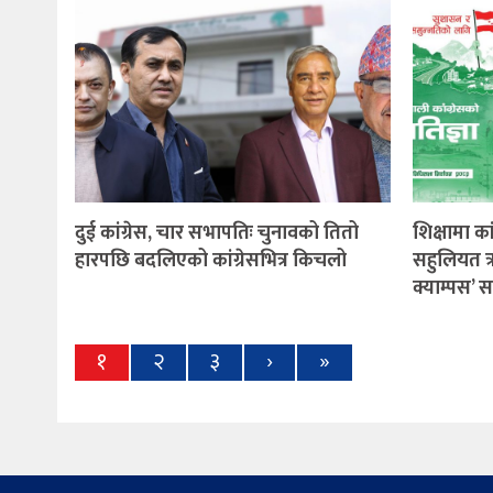
दुई कांग्रेस, चार सभापतिः चुनावको तितो
शिक्षामा का
हारपछि बदलिएको कांग्रेसभित्र किचलो
सहुलियत ऋणद
क्याम्पस’ स
१
२
३
›
»