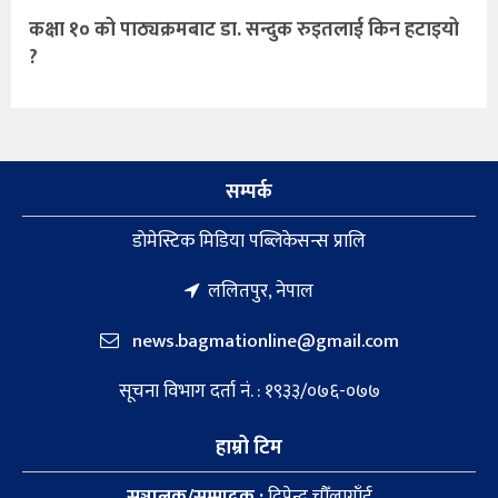
कक्षा १० को पाठ्यक्रमबाट डा. सन्दुक रुइतलाई किन हटाइयो
?
सम्पर्क
डाेमेस्टिक मिडिया पब्लिकेसन्स प्रालि
ललितपुर, नेपाल
news.bagmationline@gmail.com
सूचना विभाग दर्ता नं. : १९३३/०७६-०७७
हाम्रो टिम
सञ्चालक/सम्पादक :
दिपेन्द्र चौँलागाँई