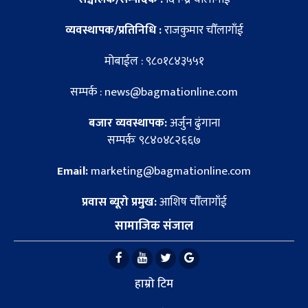
व्यवस्थापक/प्रतिनिधि :
राजकुमार चौँलागाँई
मोबाईल : ९८०१८४३५५१
सम्पर्क : news@bagmationline.com
बजार व्यवस्थापक:
अर्जुन ढुंगाना
सम्पर्कः ९८४०४८२६६७
Email:
marketing@bagmationline.com
प्रवास ब्यूरो प्रमुख:
आशिष चौँलागाँई
सामाजिक संजाल
हाम्रो टिम