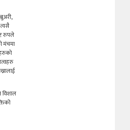
रुअरी,
त्यसै
ट रुपले
ो मंचमा
वहरुको
तत्वहरु
ाख्रालाई
ुन विशाल
्तिको