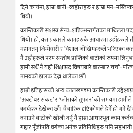
दिने कार्यमा, हाम्रा बानी–व्यहोराहरु र हाम्रा मन–मस्ति
थियो।
क्रान्तिकारी सशस्त्र सैन्य–शक्तिअन्तर्गतका माथिल्ला पदह
थियो। हो, यस प्रकारले कामहरुकै आधारमा उहाँहरुले ती
महानतम् जिम्मेवारी र विशाल जोखिमहरुले भरिएका कर्तव्
नै उहाँहरुले परम सन्तोष प्राप्तिको बाटोको रुपमा लिनुभय
हामी सधैँ नै यही शिक्षाप्रद विषयबारे बारम्बार चर्चा–परिच
मानवको झलक देख्न थालेका छौं।
हाम्रो इतिहासको अन्य कालखण्डमा क्रान्तिकारी उद्देश्य
‘अक्टोबर संकट’ र ‘प्लोराको तूफान’ को समयमा हामीले स
कार्यहरु देखेका छौं। वैचारिक दृष्टिकोणले हेर्ने हो भने द
बनाउने बाटोको खोजी गर्नु नै हाम्रा आधारभूत काम कर्त
गद्दार पूँजीपति वर्गका अनेक प्रतिनिधिहरु पनि सहभाग