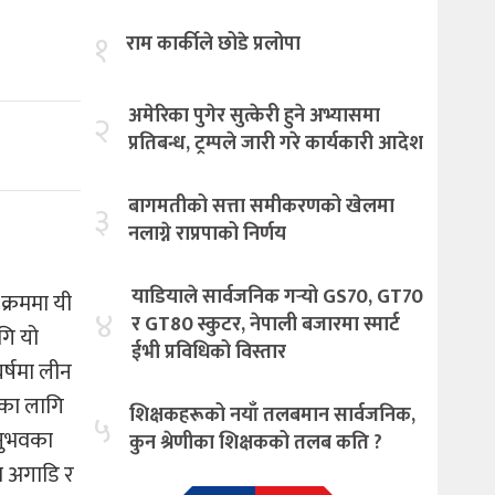
१
राम कार्कीले छोडे प्रलोपा
अमेरिका पुगेर सुत्केरी हुने अभ्यासमा
२
प्रतिबन्ध, ट्रम्पले जारी गरे कार्यकारी आदेश
बागमतीको सत्ता समीकरणको खेलमा
३
नलाग्ने राप्रपाको निर्णय
याडियाले सार्वजनिक गर्‍यो GS70, GT70
क्रममा यी
४
र GT80 स्कुटर, नेपाली बजारमा स्मार्ट
गि यो
ईभी प्रविधिको विस्तार
र्षमा लीन
तका लागि
शिक्षकहरूको नयाँ तलबमान सार्वजनिक,
५
अनुभवका
कुन श्रेणीका शिक्षकको तलब कति ?
दा अगाडि र