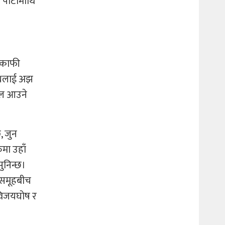
पार्टीमाथि
ै काफी
न्धलाई अझ
ाल आउने
, जुन
मा उहाँ
ुनिन्छ।
जनसमूहबीच
ो विजयघोष र