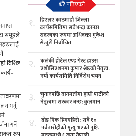
धेरै पढिएको
१.
डिएलए काठमाडौं जिल्ला
समाप्त
कार्यसमितिमा सबैभन्दा कान्छा
टा समूहले
सदस्यका रूपमा अधिवक्ता मुकेश
सेन्चुरी निर्वाचित
िसहरुलाई
नै
२.
कलंकी होटेल एण्ड गेस्ट हाउस
ही विशिष्ट
एशोसिएशनमा कुमार श्रेष्ठको नेतृत्व,
 कार्य–
नयाँ कार्यसमिति निर्विरोध चयन
३.
चुनावपछि बागमतीमा हाम्राे पार्टीको
 वातावरणमा
नेतृत्वमा सरकार बन्छ: कुलमान
न गर्नु
ने
४.
ब्रोड पिक हिमपहिरो : सबै १०
ना गर्ने
पर्वतारोहीको मृत्यु भएको पुष्टि,
ाराकृत रुप
मृतकमध्ये ६ जना नेपाली