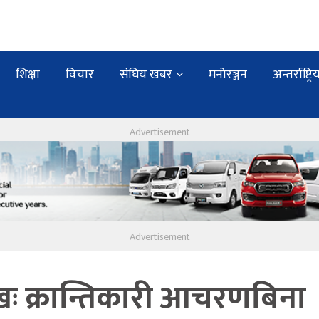
शिक्षा
विचार
संघिय खबर
मनोरञ्जन
अन्तर्राष्ट्रि
ेखः क्रान्तिकारी आचरणबिना