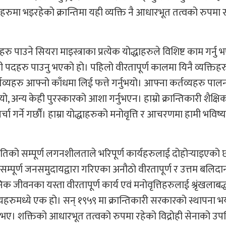
ष्कहरुमा भइरहेको क्रान्तिमा यही व्यक्ति नै आधारभूत तत्वको रुपमा 
रु पाउने सियरा माइस्त्राका प्रत्येक योद्धाहरुले विशिष्ट काम गर्नु
 पदहरु पाउनु भएको हो। पहिलो वीरतापूर्ण कालमा यिनै व्यक्तिहर
यहरु आफ्नो काँधमा लिई फत्ते गर्नुभयो। आफ्ना कर्तव्यहरु पालना
ो, अन्य केही पुरस्कारको आशा गर्नुभएन। हाम्रो क्रान्तिकारी शैक्षि
र्चा गर्ने गर्छौं। हाम्रा योद्धाहरुको मनोवृत्ति र आचरणमा हामी भविष
प्रतिको सम्पूर्ण लगनशीलताले भरिपूर्ण कार्यहरुलाई दोहोर्‍याइएको 
म्पूर्ण जनसमुदायद्वारा गरिएका अनौठो वीरतापूर्ण र उत्तम बलिदानी
ैनिक जीवनका यस्ता वीरतापूर्ण कार्य एवं मनोवृत्तिहरुलाई श्रृंखलाबद्
व्यहरुमध्ये एक हो। सन् १९५९ मा क्रान्तिकारी सरकारको स्थापना भ
ी भए। शक्तिको आधारभूत तत्वको रुपमा रहेको विद्रोही सेनाको उपस