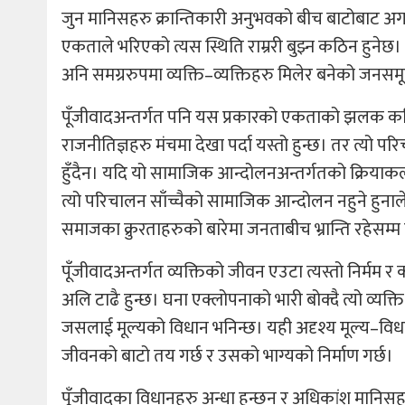
जुन मानिसहरु क्रान्तिकारी अनुभवको बीच बाटोबाट अगाड
एकताले भरिएको त्यस स्थिति राम्ररी बुझ्न कठिन हुनेछ। त्य
अनि समग्ररुपमा व्यक्ति–व्यक्तिहरु मिलेर बनेको जनसमू
पूँजीवादअन्तर्गत पनि यस प्रकारको एकताको झलक कहिल
राजनीतिज्ञहरु मंचमा देखा पर्दा यस्तो हुन्छ। तर त्यो
हुँदैन। यदि यो सामाजिक आन्दोलनअन्तर्गतको क्रियाकलाप
त्यो परिचालन साँच्चैको सामाजिक आन्दोलन नहुने हुनाले
समाजका क्रुरताहरुको बारेमा जनताबीच भ्रान्ति रहेसम्म मा
पूँजीवादअन्तर्गत व्यक्तिको जीवन एउटा त्यस्तो निर्मम र
अलि टाढै हुन्छ। घना एक्लोपनाको भारी बोक्दै त्यो व्यक्त
जसलाई मूल्यको विधान भनिन्छ। यही अदृश्य मूल्य–विधान
जीवनको बाटो तय गर्छ र उसको भाग्यको निर्माण गर्छ।
पूँजीवादका विधानहरु अन्धा हुन्छन् र अधिकांश मानिसहर