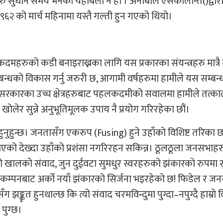
 सुधार्ने समय भनेको यहीबेला नै हो । अनीबाल एसकालान्ते()द्वारा 
६२ को मार्च महिनामा यस्तै गल्ती हुन गएको थियो।
कदमहरुको कडी बनाइराख्नका लागि यस प्रकारका संयन्त्रहरु मात्र
्धको विकास गर्नु जरुरी छ, आगामी वर्षहरुमा हामीले यस सम्ब
े सरकारका उच्च क्षेत्रहरुबाट पहलकदमीको सवालमा हामीले तत्क
न खोलेर सुन्ने अनुभूतिमूलक उपाय नै प्रयोग गरिरहेका छौं।
ल हुनुहुन्छ। जनतासँग एकरुप (Fusing) हुने उहाँको विशिष्ट तरिका छ
 भएको देख्दा उहाँको प्रशंसा नगरिरहन सकिन्न। ठूलठूला जनसभाहरु
्तो खालको संवाद, जुन दुईवटा सुमधुर स्वरहरुको झंकारको रुपमा स
ाको कम्पनबाट अर्को नयाँ झंकारको सिर्जना भइरहेको छ! फिडेल र 
ग झङ्कृत हुनथाल्छ कि त्यो संवाद चरमविन्दुमा पुग्दा–नपुग्दै हाम्र
 पुग्छ।