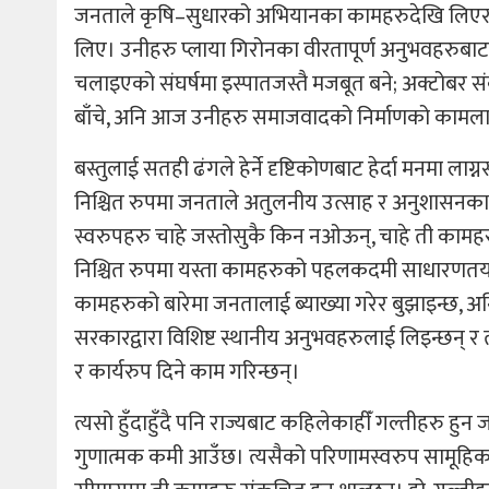
जनताले कृषि–सुधारको अभियानका कामहरुदेखि लिएर राज्
लिए। उनीहरु प्लाया गिरोनका वीरतापूर्ण अनुभवहरुबाट 
चलाइएको संघर्षमा इस्पातजस्तै मजबूत बने; अक्टोबर स
बाँचे, अनि आज उनीहरु समाजवादको निर्माणको कामलाई
बस्तुलाई सतही ढंगले हेर्ने दृष्टिकोणबाट हेर्दा मनमा लाग्
निश्चित रुपमा जनताले अतुलनीय उत्साह र अनुशासनका 
स्वरुपहरु चाहे जस्तोसुकै किन नओऊन्, चाहे ती कामहरु 
निश्चित रुपमा यस्ता कामहरुको पहलकदमी साधारणतया फिड
कामहरुको बारेमा जनतालाई ब्याख्या गरेर बुझाइन्छ, अ
सरकारद्वारा विशिष्ट स्थानीय अनुभवहरुलाई लिइन्छन् र
र कार्यरुप दिने काम गरिन्छन्।
त्यसो हुँदाहुँदै पनि राज्यबाट कहिलेकाहीँ गल्तीहरु हुन 
गुणात्मक कमी आउँछ। त्यसैको परिणामस्वरुप सामूहिक उ