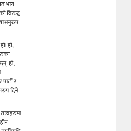
मेत भाग
को विरुद्ध
ाषाअनुरुप
हो! हो,
हरुका
न्! हो,
ी
पार्टी र
मरुप दिने
क तत्वहरुमा
वहीन