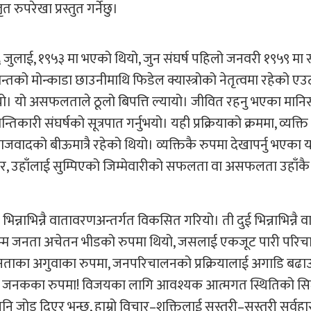
रुपरेखा प्रस्तुत गर्नेछु।
६ जुलाई, १९५३ मा भएको थियो, जुन संघर्ष पहिलो जनवरी १९५९ मा 
्तको मोन्काडा छाउनीमाथि फिडेल क्यास्त्रोको नेतृत्वमा रहेको एउ
। यो असफलताले ठूलो बिपत्ति ल्यायो। जीवित रहनु भएका मान
तिकारी संघर्षको सूत्रपात गर्नुभयो। यही प्रक्रियाको क्रममा, व्यक्ति 
जवादको बीऊमात्रै रहेको थियो। व्यक्तिकै रुपमा देखापर्नु भएका य
यो। र, उहाँलाई सुम्पिएको जिम्मेवारीको सफलता वा असफलता उहाँकै
न्नाभिन्नै वातावरणअन्तर्गत विकसित गरियो। ती दुई भिन्नाभिन्नै
म्म जनता अचेतन भीडको रुपमा थियो, जसलाई एकजूट पारी परिचाल
जनताका अगुवाका रुपमा, जनपरिचालनको प्रक्रियालाई अगाडि बढाउ
हका जनकका रुपमा! विजयका लागि आवश्यक आत्मगत स्थितिको सिर्ज
 पनि जोड दिएर भन्छु, हाम्रो विचार–शक्तिलाई सुस्तरी–सुस्तरी सर्वह