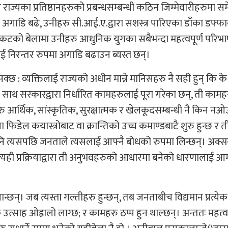
यका प्रतिष्ठानहरुको प्रबन्धसम्बन्धी कठिन जिम्मेवारीहरुमा स
अगाडि बढे, उनीहरु सी.आई.ए.द्वारा सशस्त्र पारिएका डाँका डफ्फा
ंकटको बेलामा उनीहरु आधुनिक युगका सबैभन्दा महत्वपूर्ण परिभ
 निरन्तर रुपमा अगाडि बढाउन ब्यस्त छन्।
नसक्छ : व्यक्तिलाई राज्यको अधीन मान्ने मानिसहरु नै सही हुन् कि के 
साथ सरकारद्वारा निर्धारित कामहरुलाई पूरा गरेका छन्, ती काम
आर्थिक, सांस्कृतिक, सुरक्षात्मक र खेलकूदसम्बन्धी नै किन नओऊ्
ेल कयास्त्रोबाट वा क्रान्तिको उच्च कमाण्डबाटै शुरु हुन्छ र त
नि त्यसपछि जनताले त्यसलाई आफ्नै बोधको रुपमा लिन्छन्। अक्सर 
 त्यही प्रक्रियाद्वारा ती अनुभवहरुको आधारमा बनेको धारणालाई आ
जान्छन्। जब त्यस्ता गल्तीहरु हुन्छन्, तब जनताबीच विद्यमान प्रत्ये
त्साह ओह्रालो लाग्छ; र कामहरु ठप्प हुन थाल्छन्। अन्ततः महत्