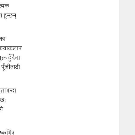
ात्मक
 हुन्छन्
एका
क्रियाकलाप
्त हुँदैन।
पूँजीवादी
मताभन्दा
्छ;
को
्कभित्र