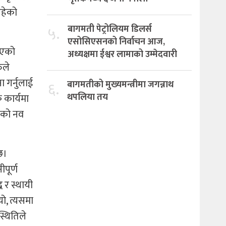
रहेको
५.
बागमती पेट्रोलियम डिलर्स
एसोसिएसनको निर्वाचन आज,
 भएको
अध्यक्षमा ईश्वर लामाको उम्मेदवारी
ुले
 गर्नुलाई
६.
बागमतीको मुख्यमन्त्रीमा जगन्नाथ
थपलिया तय
क कार्यमा
्यको नव
छ।
पूर्ण
ध र स्थायी
यो, त्यसमा
्थितिले