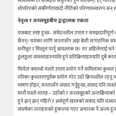
सीमासम्म ती कामहरु संकुचित हुन थाल्छन्। हो, गल्तीहरु
थोपरिएको संकीर्णतावादी नीतिको परिणामस्वरुप सन् १९
नेतृत्व र जनसमूहबीच द्वन्द्वात्मक एकता
यसबाट स्पष्ट हुन्छ– संवेदनशील उपाय र समझदारीपूर्ण 
छैनन्। यसका लागि जनतासँग अझ बेसी सांगठनिक सम्बन
धनीभूत र विस्तृत पार्नु आवश्यक छ। तर अहिलेलाई भन
ठूलठूला समस्याहरुमाथि हुने प्रतिक्रियाहरुप्रति दुबै का
फिडेल क्यास्त्रो यस्तो उपाय प्रयोग गर्ने मामिलामा कुश
तरिका कुशलतापूर्वक प्रयोग गरेर उहाँ क्रियाशील रहनु
भाषण होइन, जनतासँग संवाद गर्नुहुन्छ, संवाद पनि त्यस
मानौं यस्तो लाग्छ – उहाँको र जनसमूहको अन्तर्क्रिय
हुने झन् झन् गहिरो र अर्थपूर्ण खालको संवाद यति मज्जासँ
संघर्षका नाराहरुको हुंकारमा गएर अचानक नै अन्त्य हुन