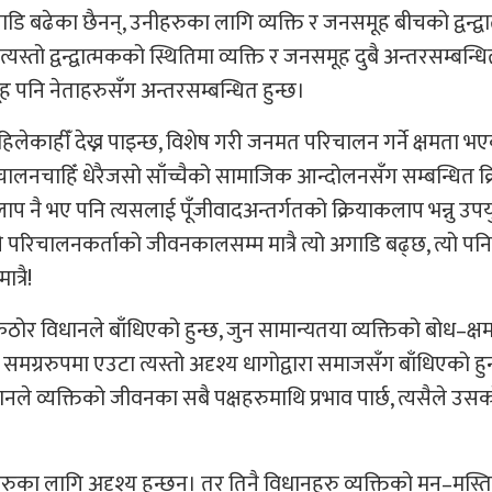
ि बढेका छैनन्, उनीहरुका लागि व्यक्ति र जनसमूह बीचको द्वन्द्व
स्तो द्वन्द्वात्मकको स्थितिमा व्यक्ति र जनसमूह दुबै अन्तरसम्बन्धित
ह पनि नेताहरुसँग अन्तरसम्बन्धित हुन्छ।
ेकाहीँ देख्न पाइन्छ, विशेष गरी जनमत परिचालन गर्ने क्षमता भ
 परिचालनचाहिँ धेरैजसो साँच्चैको सामाजिक आन्दोलनसँग सम्बन्धित 
 नै भए पनि त्यसलाई पूँजीवादअन्तर्गतको क्रियाकलाप भन्नु उपयुक
 परिचालनकर्ताको जीवनकालसम्म मात्रै त्यो अगाडि बढ्छ, त्यो पनि 
त्रै!
 कठोर विधानले बाँधिएको हुन्छ, जुन सामान्यतया व्यक्तिको बोध–क्ष
ि समग्ररुपमा एउटा त्यस्तो अदृश्य धागोद्वारा समाजसँग बाँधिएको हुन
ले व्यक्तिको जीवनका सबै पक्षहरुमाथि प्रभाव पार्छ, त्यसैले उस
ुका लागि अदृश्य हुन्छन्। तर तिनै विधानहरु व्यक्तिको मन–मस्तिष