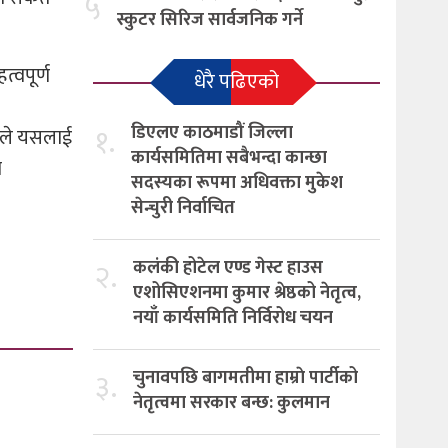
५
स्कुटर सिरिज सार्वजनिक गर्ने
्वपूर्ण
धेरै पढिएको
१.
डिएलए काठमाडौं जिल्ला
रीले यसलाई
कार्यसमितिमा सबैभन्दा कान्छा
ो
सदस्यका रूपमा अधिवक्ता मुकेश
सेन्चुरी निर्वाचित
२.
कलंकी होटेल एण्ड गेस्ट हाउस
एशोसिएशनमा कुमार श्रेष्ठको नेतृत्व,
नयाँ कार्यसमिति निर्विरोध चयन
३.
चुनावपछि बागमतीमा हाम्राे पार्टीको
नेतृत्वमा सरकार बन्छ: कुलमान