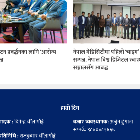
्यटन प्रवर्द्धनका लागि ‘आरोग्य
नेपाल मेडिसिटीमा पहिलो ‘चाइम’
्न
सम्पन्न, नेपाल विश्व डिजिटल स्वास्
सञ्जालसँग आबद्ध
हाम्रो टिम
पादक :
दिपेन्द्र चौँलागाँई
बजार व्यवस्थापक:
अर्जुन ढुंगाना
सम्पर्कः ९८४०४८२६६७
्रतिनिधि :
राजकुमार चौँलागाँई