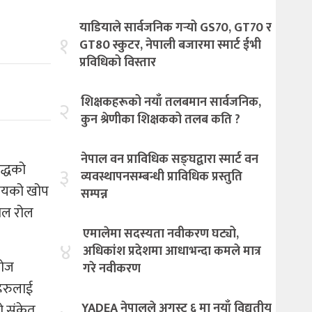
याडियाले सार्वजनिक गर्‍यो GS70, GT70 र
१
GT80 स्कुटर, नेपाली बजारमा स्मार्ट ईभी
प्रविधिको विस्तार
शिक्षकहरूको नयाँ तलबमान सार्वजनिक,
२
कुन श्रेणीका शिक्षकको तलब कति ?
नेपाल वन प्राविधिक सङ्घद्वारा स्मार्ट वन
द्धको
३
व्यवस्थापनसम्बन्धी प्राविधिक प्रस्तुति
यालयको खोप
सम्पन्न
शाल रोल
एमालेमा सदस्यता नवीकरण घट्यो,
४
अधिकांश प्रदेशमा आधाभन्दा कमले मात्र
डोज
गरे नवीकरण
कहरुलाई
YADEA नेपालले अगस्ट ६ मा नयाँ विद्युतीय
ो संकेत