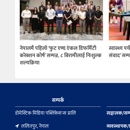
नेपालमै पहिलो ‘फुट एण्ड एंकल डिफर्मिटी
स्वास्थ्य पर
करेक्शन कोर्ष’ सम्पन्न, ८ बिरामीलाई निःशुल्क
संवाद’ सम्पन
शल्यक्रिया
सम्पर्क
डाेमेस्टिक मिडिया पब्लिकेसन्स प्रालि
सञ्चालक/सम्
ललितपुर, नेपाल
व्यवस्थापक/प