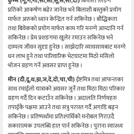
कुम्भ (गू,गे,गो,सा,सी,सू,से,सो,दा)
बिपरित लिङग
प्रतिको आकर्षण बढेर जानेछ भने बिलाशी बस्तुको प्रयोग
मार्फत अरुको ध्यान केन्द्रित गर्न सकिनेछ । बौद्धिकता
तथा बिवेकको प्रयोग मार्फत काम गरि मनग्गे आम्दानि गर्न
सकिनेछ । प्रेम प्रशङगमा खुलेर रमाउन सकिनेछ भने
दाम्पत्य जीवन सुदृड हुनेछ । साझेदारि व्यावसायबाट मनग्गे
धन लाभ हुने तथा पारिवारिक भेटघाटमा मिठो मसिलो
भोजन ग्रहण गर्ने अवसर प्राप्त हुनेछ ।
मीन (दी,दू,थ,झ,ञ,दे,दो,चा,ची)
ईष्टमित्र तथा आफन्तका
साथ रमाईलो यात्राको अवसर जुर्ने तथा मिठा मिठा परिकार
ग्रहण गर्दै दिन कटाउँन सकिनेछ । अदालति निर्णयहरु
तपाईकै पक्षमा आउने तथा सत्रु परास्त गर्दै अगाडि बढ्न
सकिनेछ । प्रतिष्पर्धामा प्रतिश्पर्धिको मनोबल गिराउदै
सकारात्मक उपलब्धि हात पार्न सकिनेछ । पुराना स्वास्थ्य