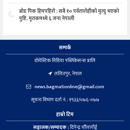
६.
ब्रोड पिक हिमपहिरो : सबै १० पर्वतारोहीको मृत्यु भएको
पुष्टि, मृतकमध्ये ६ जना नेपाली
सम्पर्क
डाेमेस्टिक मिडिया पब्लिकेसन्स प्रालि
ललितपुर, नेपाल
news.bagmationline@gmail.com
सूचना विभाग दर्ता नं. : १९३३/०७६-०७७
हाम्रो टिम
सञ्चालक/सम्पादक :
दिपेन्द्र चौँलागाँई