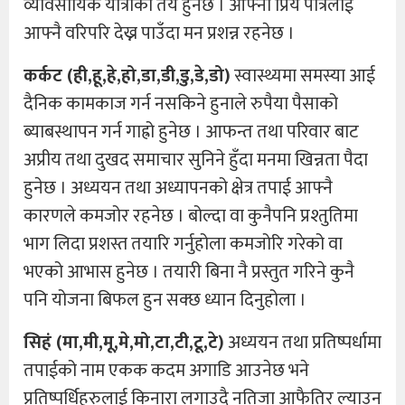
व्यावसायिक यात्राको तय हुनेछ । आफ्नो प्रिय पात्रलाई
आफ्नै वरिपरि देख्न पाउँदा मन प्रशन्न रहनेछ ।
कर्कट (ही,हू,हे,हो,डा,डी,डु,डे,डो)
स्वास्थ्यमा समस्या आई
दैनिक कामकाज गर्न नसकिने हुनाले रुपैया पैसाको
ब्याबस्थापन गर्न गाह्रो हुनेछ । आफन्त तथा परिवार बाट
अप्रीय तथा दुखद समाचार सुनिने हुँदा मनमा खिन्नता पैदा
हुनेछ । अध्ययन तथा अध्यापनको क्षेत्र तपाई आफ्नै
कारणले कमजोर रहनेछ । बोल्दा वा कुनैपनि प्रश्तुतिमा
भाग लिदा प्रशस्त तयारि गर्नुहोला कमजोरि गरेको वा
भएको आभास हुनेछ । तयारी बिना नै प्रस्तुत गरिने कुनै
पनि योजना बिफल हुन सक्छ ध्यान दिनुहोला ।
सिहं (मा,मी,मू,मे,मो,टा,टी,टू,टे)
अध्ययन तथा प्रतिष्पर्धामा
तपाईको नाम एकक कदम अगाडि आउनेछ भने
प्रतिष्पर्धिहरुलाई किनारा लगाउदै नतिजा आफैतिर ल्याउन