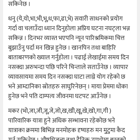
सकिनेछ ।
धनु (ये,यो,भा,भी,भू,ध,फा,ढा,भे) सवारी साधनको प्रयोग
गर्दा वा चलाउँदा ध्यान दिनुहोला अप्रिय घटना नघट्ला भन्न
सकिन्न । दिनभर व्यास्त भएपनि न्यून पारिश्रमिकमा चित्त
बुझाउँनु पर्दा मन खिन्न हुनेछ । खानपिन तथा बाहिरि
बाताबरणको ख्याल गर्नुहोला । पढाई लेखाईमा समय दिन
नसक्दा अरुभन्दा पछि परिने चिन्ताले सताउँनेछ । व्यापार
व्यावसायमा समय दिन नसक्दा घाटा लाग्ने योग रहेको छ
भने आम्दानिका स्रोतहरु साघुरिनेछन् । माया प्रेममा धोका
हुनेछ भने पति दाम्पत्य जीवनमा घटपट आउँनेछ ।
मकर (भो,जा,जी,जू,जे,जो,ख,खी,खू,खे,खो,गा,गी )
पारिवारिक यात्रा हुने अधिक सम्भावना रहेकोछ भने
यात्राका क्रममा बिभिन्न मनमोहक दृष्यहरु मन मुुटुमा कैद
गर्न सकिनेछ । औषधिजन्य तथा दैनिक उपभोग्य बस्तुको