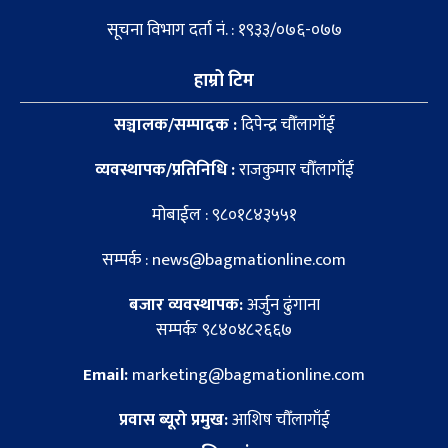
सूचना विभाग दर्ता नं. : १९३३/०७६-०७७
हाम्रो टिम
सञ्चालक/सम्पादक :
दिपेन्द्र चौँलागाँई
व्यवस्थापक/प्रतिनिधि :
राजकुमार चौँलागाँई
मोबाईल : ९८०१८४३५५१
सम्पर्क : news@bagmationline.com
बजार व्यवस्थापक:
अर्जुन ढुंगाना
सम्पर्कः ९८४०४८२६६७
Email:
marketing@bagmationline.com
प्रवास ब्यूरो प्रमुख:
आशिष चौँलागाँई