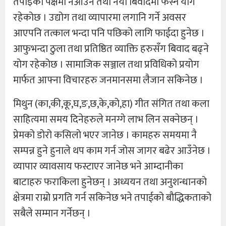
तपाईँको पक्षमा नआउने तथा नया बिवादमा फस्ने योग
रहेकोछ । उद्योग तथा व्यापारमा लगानि गर्ने अवसर
आएपनि तत्काल भन्दा पनि पछिको लागि फाईदा हुनेछ ।
आफुभन्दा ठुला तथा प्रतिष्ठित व्याक्ति हरुसँग बिवाद बढ्ने
योग रहेकोछ । सामाजिक सञ्जाल तथा प्रविधिको प्रयोग
मार्फत आफ्ना विचारहरु जनमानसमा लैजान सकिनेछ ।
मिथुन (का,की,कू,घ,ङ,छ,के,को,हा) गीत संगित तथा कला
साहित्यमा समय दिनेहरुले मनग्गे लाभ लिन सक्नेछन् ।
प्रेमको डोरो कसिलो भएर जानेछ । कामहरु समयमा नै
सम्पन्न हुने हुनाले थप काम गर्न जोस जागर बढेर आउँनेछ ।
व्यापार व्यावसाय फस्टाएर जानेछ भने आम्दानीका
बाटाहरु फराकिला हुनेछन् । अध्ययन तथा अनुशन्धानको
क्षेत्रमा राम्रो प्रगति गर्न सकिनेछ भने तपाईको बौद्धिकताको
सबैले सम्मान गर्नेछन् ।