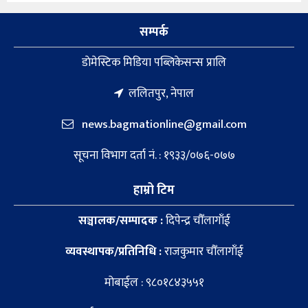
सम्पर्क
डाेमेस्टिक मिडिया पब्लिकेसन्स प्रालि
ललितपुर, नेपाल
news.bagmationline@gmail.com
सूचना विभाग दर्ता नं. : १९३३/०७६-०७७
हाम्रो टिम
सञ्चालक/सम्पादक :
दिपेन्द्र चौँलागाँई
व्यवस्थापक/प्रतिनिधि :
राजकुमार चौँलागाँई
मोबाईल : ९८०१८४३५५१