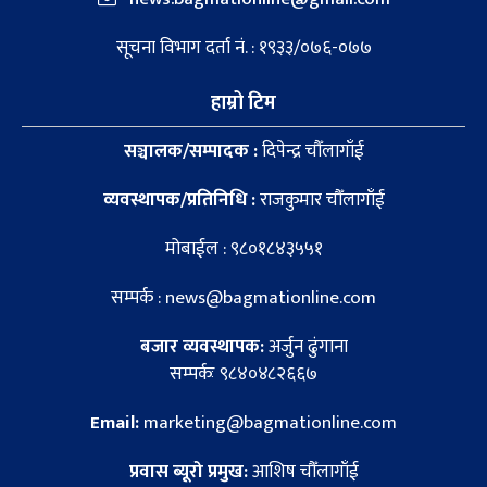
सूचना विभाग दर्ता नं. : १९३३/०७६-०७७
हाम्रो टिम
सञ्चालक/सम्पादक :
दिपेन्द्र चौँलागाँई
व्यवस्थापक/प्रतिनिधि :
राजकुमार चौँलागाँई
मोबाईल : ९८०१८४३५५१
सम्पर्क : news@bagmationline.com
बजार व्यवस्थापक:
अर्जुन ढुंगाना
सम्पर्कः ९८४०४८२६६७
Email:
marketing@bagmationline.com
प्रवास ब्यूरो प्रमुख:
आशिष चौँलागाँई