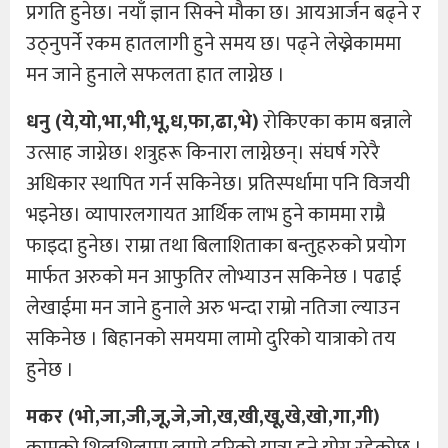
प्रगति हुनेछ। नयाँ ज्ञान सिक्ने मौका छ। आयआर्जन बढ्ने र
उठ्नुपर्ने रकम हातलागी हुने समय छ। पढ्ने लेख्नेकाममा
मन जाने हुनाले सफलता हात लाग्नेछ ।
धनु (ये,यो,भा,भी,भू,ध,फा,ढा,भे)
रोकिएका काम बन्नाले
उत्साह जाग्नेछ। शत्रुहरू किनारा लाग्नेछन्। संघर्ष गरेरै
अधिकार स्थापित गर्न सकिनेछ। प्रतिस्पर्धामा पनि विजयी
भइनेछ। व्यापारलगायत आर्थिक लाभ हुने काममा राम्रै
फाइदा हुनेछ। राम्रा तथा बिलाशिताका बन्तुहरुको प्रयोग
मार्फत अरुको मन आफुतिर लोभ्याउन सकिनेछ । पढाई
लेखाईमा मन जाने हुनाले अरु भन्दा राम्रो नतिजा ल्याउन
सकिनेछ । बिहानको समयमा लामो दुरिको यात्राको तय
हुनेछ ।
मकर (भो,जा,जी,जू,जे,जो,ख,खी,खू,खे,खो,गा,गी)
कामको शिलशिलामा लामो दुरिको यात्रा हुने योग रहेकोछ ।