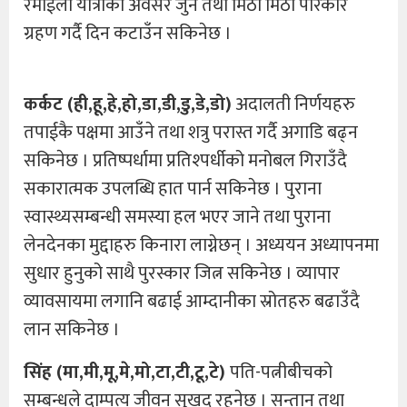
रमाईलो यात्राको अवसर जुर्ने तथा मिठा मिठा परिकार
ग्रहण गर्दै दिन कटाउँन सकिनेछ ।
कर्कट (ही,हू,हे,हो,डा,डी,डु,डे,डो)
अदालती निर्णयहरु
तपाईकै पक्षमा आउँने तथा शत्रु परास्त गर्दै अगाडि बढ्न
सकिनेछ । प्रतिष्पर्धामा प्रतिश्पर्धीको मनोबल गिराउँदै
सकारात्मक उपलब्धि हात पार्न सकिनेछ । पुराना
स्वास्थ्यसम्बन्धी समस्या हल भएर जाने तथा पुराना
लेनदेनका मुद्दाहरु किनारा लाग्नेछन् । अध्ययन अध्यापनमा
सुधार हुनुको साथै पुरस्कार जित्न सकिनेछ । व्यापार
व्यावसायमा लगानि बढाई आम्दानीका स्रोतहरु बढाउँदै
लान सकिनेछ ।
सिंह (मा,मी,मू,मे,मो,टा,टी,टू,टे)
पति-पत्नीबीचको
सम्बन्धले दाम्पत्य जीवन सुखद रहनेछ । सन्तान तथा