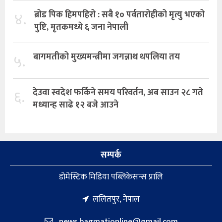
४.
ब्रोड पिक हिमपहिरो : सबै १० पर्वतारोहीको मृत्यु भएको
पुष्टि, मृतकमध्ये ६ जना नेपाली
५.
बागमतीको मुख्यमन्त्रीमा जगन्नाथ थपलिया तय
६.
देउवा स्वदेश फर्किने समय परिवर्तन, अब साउन २८ गते
मध्यान्ह साढे १२ बजे आउने
सम्पर्क
डाेमेस्टिक मिडिया पब्लिकेसन्स प्रालि
ललितपुर, नेपाल
news.bagmationline@gmail.com