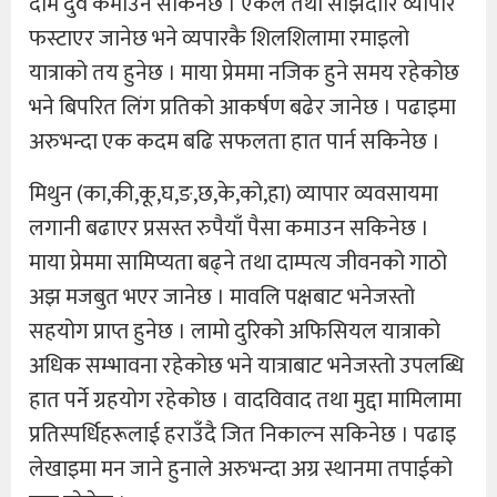
दाम दुवै कमाउन सकिनेछ । एकल तथा साझेदारि व्यापार
फस्टाएर जानेछ भने व्यपारकै शिलशिलामा रमाइलो
यात्राको तय हुनेछ । माया प्रेममा नजिक हुने समय रहेकोछ
भने बिपरित लिंग प्रतिको आकर्षण बढेर जानेछ । पढाइमा
अरुभन्दा एक कदम बढि सफलता हात पार्न सकिनेछ ।
मिथुन (का,की,कू,घ,ङ,छ,के,को,हा) व्यापार व्यवसायमा
लगानी बढाएर प्रसस्त रुपैयाँ पैसा कमाउन सकिनेछ ।
माया प्रेममा सामिप्यता बढ्ने तथा दाम्पत्य जीवनको गाठो
अझ मजबुत भएर जानेछ । मावलि पक्षबाट भनेजस्तो
सहयोग प्राप्त हुनेछ । लामो दुरिको अफिसियल यात्राको
अधिक सम्भावना रहेकोछ भने यात्राबाट भनेजस्तो उपलब्धि
हात पर्ने ग्रहयोग रहेकोछ । वादविवाद तथा मुद्दा मामिलामा
प्रतिस्पर्धिहरूलाई हराउँदै जित निकाल्न सकिनेछ । पढाइ
लेखाइमा मन जाने हुनाले अरुभन्दा अग्र स्थानमा तपाईको