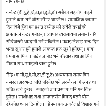
नाम रहेनेछ ।
कर्कट (ही,हू,हे,हो,डा,डी,डु,डे,डो) सबैको सहयोग पाइने
हुनाले काम गर्न जोस जाँगर आउनेछ । सामाजिक काममा
दिन बित्ने हुँदा मन प्रशन्न रहनेछ भने सबैले तपाईको
क्षमताको कदर गर्नेछन् । व्यापार व्यवसायमा लगानी गरि
सोचेजस्तो आम्दानी गर्न सकिनेछ । पढाइ लेखाइ अन्य दिन
भन्दा सुधार हुने हुनाले आफन्त हरु खुशी हुनेछन् । माया
प्रेममा सामिप्यता बढेर जानेछ भने परिवार तथा आत्मिय
मित्रमा साथ रमाइलो यात्रा हुनेछ ।
सिंह (मा,मी,मू,मे,मो,टा,टी,टू,टे) अध्ययनमा समय दिन
नसस्दा अरुभन्दा पछि परिनेछ भने अरुकै लागि श्रम तथा
शक्ति खर्च हुनेछ । रमाइलो वातावरणमा पनि मन खिन्न
हुनेछ । साथीभाइ तथा आफन्तसँग विवाद बढ्ने योग
रहेकोछ ध्यान दिनुहोला । प्रेममा एक अर्कालाई विश्वास गर्न