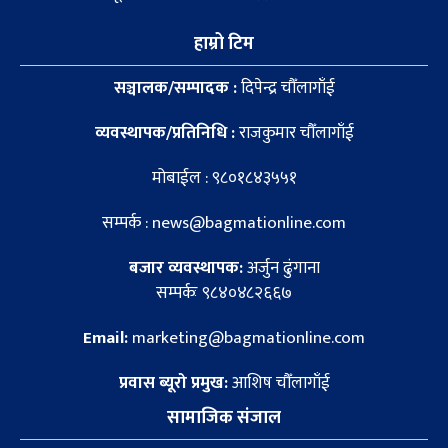
हाम्रो टिम
सञ्चालक/सम्पादक :
दिपेन्द्र चौँलागाँई
व्यवस्थापक/प्रतिनिधि :
राजकुमार चौँलागाँई
मोबाईल : ९८०१८४३५५१
सम्पर्क : news@bagmationline.com
बजार व्यवस्थापक:
अर्जुन ढुंगाना
सम्पर्कः ९८४०४८२६६७
Email:
marketing@bagmationline.com
प्रवास ब्यूरो प्रमुख:
आशिष चौँलागाँई
सामाजिक संजाल