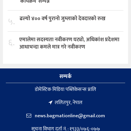
कार्यक्रम’ सम्पन्न
५.
ढल्यो ४०० वर्ष पुरानो जुम्लाको देवदारको रुख
६.
एमालेमा सदस्यता नवीकरण घट्यो, अधिकांश प्रदेशमा
आधाभन्दा कमले मात्र गरे नवीकरण
सम्पर्क
डाेमेस्टिक मिडिया पब्लिकेसन्स प्रालि
ललितपुर, नेपाल
news.bagmationline@gmail.com
सूचना विभाग दर्ता नं. : १९३३/०७६-०७७