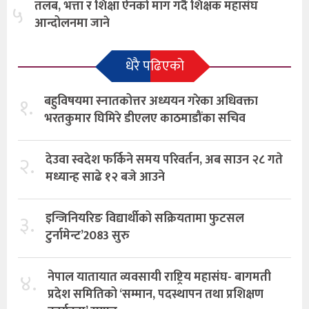
तलब, भत्ता र शिक्षा ऐनको माग गर्दै शिक्षक महासंघ
५
आन्दोलनमा जाने
धेरै पढिएको
१.
बहुविषयमा स्नातकोत्तर अध्ययन गरेका अधिवक्ता
भरतकुमार घिमिरे डीएलए काठमाडौंका सचिव
२.
देउवा स्वदेश फर्किने समय परिवर्तन, अब साउन २८ गते
मध्यान्ह साढे १२ बजे आउने
३.
इन्जिनियरिङ विद्यार्थीको सक्रियतामा फुटसल
टुर्नामेन्ट’2083 सुरु
४.
नेपाल यातायात व्यवसायी राष्ट्रिय महासंघ- बागमती
प्रदेश समितिको ‘सम्मान, पदस्थापन तथा प्रशिक्षण