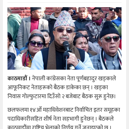
काठमाडौं ।
नेपाली कांग्रेसका नेता पूर्णबहादुर खड्काले
आफूनिकट नेताहरूको बैठक डाकेका छन् । खड्का
निवास गोल्फुटारमा दिउँसो २ बजेबाट बैठक सुरू हुनेछ।
छलफलमा १४ओँ महाधिवेशनबाट निर्वाचित इतर समूहका
पदाधिकारीसहित शीर्ष नेता सहभागी हुनेछन् । बैठकले
काठमाडौंमा राष्ट्रिय भेलाको निर्णय गर्ने जनाइएको छ ।