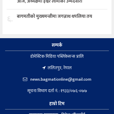
आज, अध्यक्षमा ईश्वर लामाको उम्मेदवारी
६.
बागमतीको मुख्यमन्त्रीमा जगन्नाथ थपलिया तय
सम्पर्क
डाेमेस्टिक मिडिया पब्लिकेसन्स प्रालि
ललितपुर, नेपाल
news.bagmationline@gmail.com
सूचना विभाग दर्ता नं. : १९३३/०७६-०७७
हाम्रो टिम