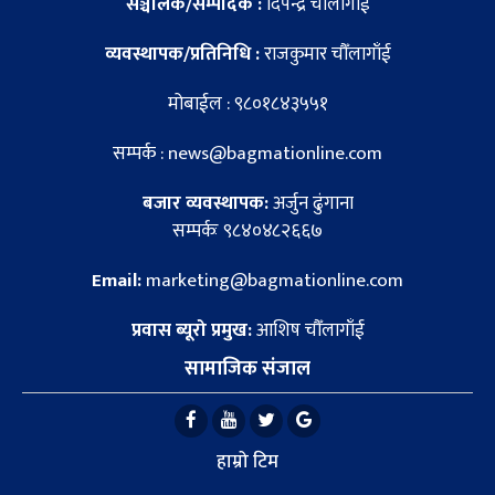
सञ्चालक/सम्पादक :
दिपेन्द्र चौँलागाँई
व्यवस्थापक/प्रतिनिधि :
राजकुमार चौँलागाँई
मोबाईल : ९८०१८४३५५१
सम्पर्क : news@bagmationline.com
बजार व्यवस्थापक:
अर्जुन ढुंगाना
सम्पर्कः ९८४०४८२६६७
Email:
marketing@bagmationline.com
प्रवास ब्यूरो प्रमुख:
आशिष चौँलागाँई
सामाजिक संजाल
हाम्रो टिम