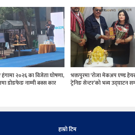
र हंगामा २०२६ का विजेता घोषणा,
भक्तपुरमा ‘रोजा मेकअप एण्ड हेयर 
रमा डोङफेङ नाम्मी बक्स कार
ट्रेनिङ सेन्टर’को भव्य उद्घाटन सम्
हाम्रो टिम