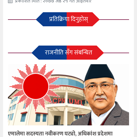
प्रकाशित मिति : २०७७ जेष्ठ २५ गते आइतवार
प्रतिक्रिया दिनुहोस्
राजनीति सँग संबन्धित
एमालेमा सदस्यता नवीकरण घट्यो, अधिकांश प्रदेशमा