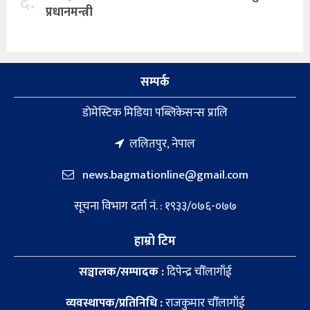
६.
प्रधानमन्त्री
सम्पर्क
डाेमेस्टिक मिडिया पब्लिकेसन्स प्रालि
ललितपुर, नेपाल
news.bagmationline@gmail.com
सूचना विभाग दर्ता नं. : १९३३/०७६-०७७
हाम्रो टिम
सञ्चालक/सम्पादक :
दिपेन्द्र चौँलागाँई
व्यवस्थापक/प्रतिनिधि :
राजकुमार चौँलागाँई