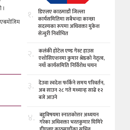
ो ।
१.
डिएलए काठमाडौं जिल्ला
कार्यसमितिमा सबैभन्दा कान्छा
य भएबमोजिम
सदस्यका रूपमा अधिवक्ता मुकेश
सेन्चुरी निर्वाचित
२.
कलंकी होटेल एण्ड गेस्ट हाउस
एशोसिएशनमा कुमार श्रेष्ठको नेतृत्व,
नयाँ कार्यसमिति निर्विरोध चयन
३.
देउवा स्वदेश फर्किने समय परिवर्तन,
अब साउन २८ गते मध्यान्ह साढे १२
बजे आउने
४.
बहुविषयमा स्नातकोत्तर अध्ययन
गरेका अधिवक्ता भरतकुमार घिमिरे
डीएलए काठमाडौंका सचिव