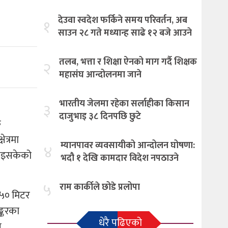
देउवा स्वदेश फर्किने समय परिवर्तन, अब
१
साउन २८ गते मध्यान्ह साढे १२ बजे आउने
तलब, भत्ता र शिक्षा ऐनको माग गर्दै शिक्षक
२
महासंघ आन्दोलनमा जाने
भारतीय जेलमा रहेका सर्लाहीका किसान
३
दाजुभाइ ३८ दिनपछि छुटे
क
ेत्रमा
म्यानपावर व्यवसायीको आन्दोलन घोषणा:
४
थ भइसकेको
भदौ १ देखि कामदार विदेश नपठाउने
५
राम कार्कीले छोडे प्रलोपा
४५० मिटर
ङ्करका
धेरै पढिएको
स