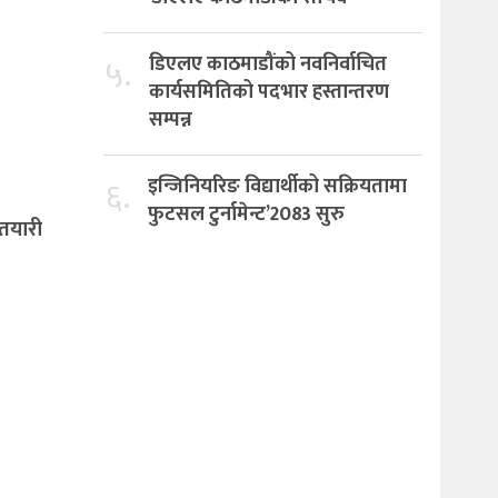
५.
डिएलए काठमाडौंको नवनिर्वाचित
कार्यसमितिको पदभार हस्तान्तरण
सम्पन्न
६.
इन्जिनियरिङ विद्यार्थीको सक्रियतामा
फुटसल टुर्नामेन्ट’2083 सुरु
े तयारी