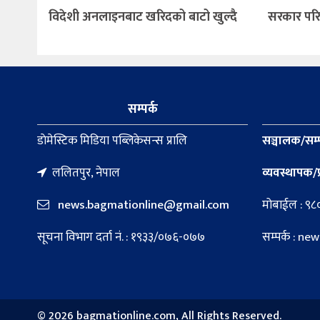
विदेशी अनलाइनबाट खरिदको बाटो खुल्दै
सरकार पर
सम्पर्क
डाेमेस्टिक मिडिया पब्लिकेसन्स प्रालि
सञ्चालक/सम्
ललितपुर, नेपाल
व्यवस्थापक/प
news.bagmationline@gmail.com
मोबाईल : ९
सूचना विभाग दर्ता नं. : १९३३/०७६-०७७
सम्पर्क : 
©
2026 bagmationline.com, All Rights Reserved.