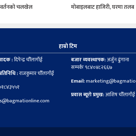
िवर्तनको चलखेल
मोबाइलबाट हाजिरी, घरमा तलब
हाम्रो टिम
पादक :
दिपेन्द्र चौँलागाँई
बजार व्यवस्थापक:
अर्जुन ढुंगाना
सम्पर्कः ९८४०४८२६६७
्रतिनिधि :
राजकुमार चौँलागाँई
Email:
marketing@bagmation
८०१८४३५५१
प्रवास ब्यूरो प्रमुख:
आशिष चौँलागाँई
news@bagmationline.com