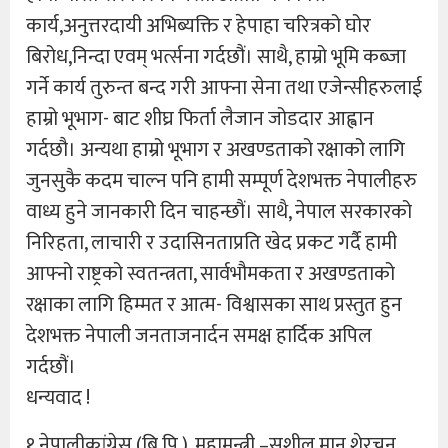
कार्य,अनुत्तरदायी अभिब्यक्ति र हेपाहा चरित्रको घोर
बिरोध,निन्दा एवम् भर्त्सना गर्दछौं। साथै, हाम्रो भूमि कब्जा
गर्ने कार्य तुरुन्त बन्द गरी आफ्ना सेना तथा एजेन्सीहरुलाई
हाम्रो भूभाग- बाट शीघ्र फिर्ता लैजान जोडदार आह्वान
गर्दछौ। अन्यथा हाम्रो भूभाग र अखण्डताको रक्षाको लागि
जुनसुकै कदम चाल्न पनि हामी सम्पूर्ण देशभक्त नेपालीहरु
वाध्य हुने जानकारी दिन चाहन्छौं। साथै, नेपाल सरकारको
निरिहता, लाचारी र उदासिनताप्रति खेद प्रकट गर्दै हामी
आफ्नो राष्ट्रको स्वतन्त्रता, सार्वभौमकता र अखण्डताको
रक्षाका लागि हिम्मत र आत्म- विश्वासका साथ प्रस्तुत हुन
देशभक्त नेपाली जनताजनार्दन समक्ष हार्दिक अपिल
गर्दछौं।
धन्यवाद !
१.नेपालीकांग्रेस (बि.पि.), महामन्त्री –सुशील मान शेरचन