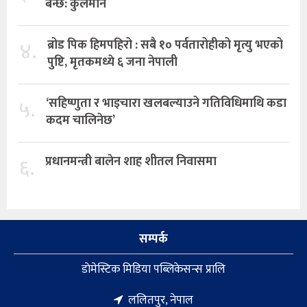
बन्छ: कुलमान
४.
ब्रोड पिक हिमपहिरो : सबै १० पर्वतारोहीको मृत्यु भएको
पुष्टि, मृतकमध्ये ६ जना नेपाली
५.
‘सहिष्णुता र भाइचारा खलबल्याउने गतिविधिमाथि कडा
कदम चालिनेछ’
६.
प्रधानमन्त्री बालेन शाह शीतल निवासमा
सम्पर्क
डाेमेस्टिक मिडिया पब्लिकेसन्स प्रालि
ललितपुर, नेपाल