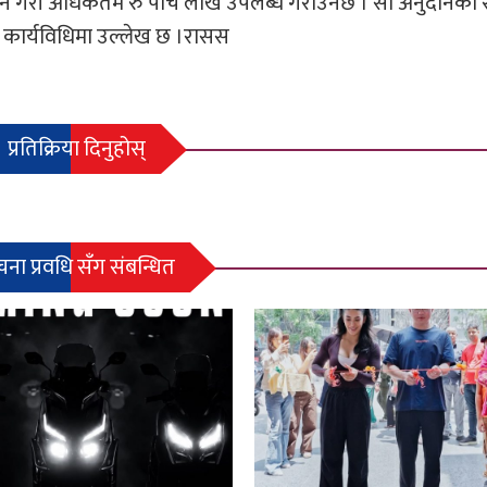
ढ्ने गरी अधिकतम रु पाँच लाख उपलब्ध गराउनेछ । सो अनुदानको
 कार्यविधिमा उल्लेख छ ।रासस
प्रतिक्रिया दिनुहोस्
चना प्रवधि सँग संबन्धित