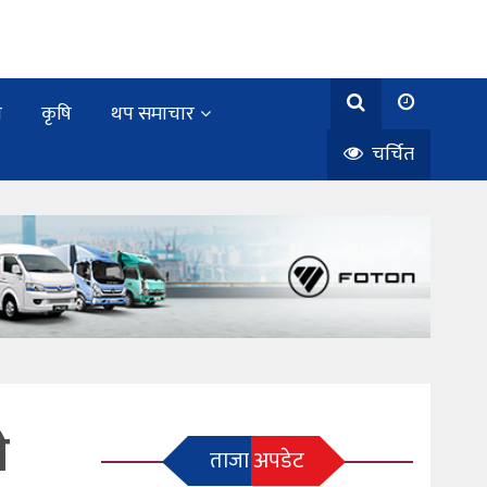
य
कृषि
थप समाचार
चर्चित
े
ताजा अपडेट