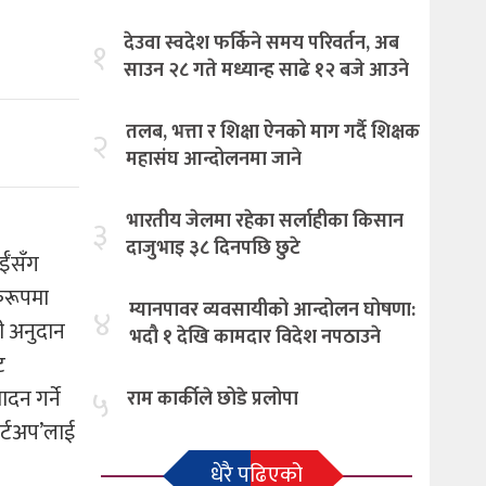
देउवा स्वदेश फर्किने समय परिवर्तन, अब
१
साउन २८ गते मध्यान्ह साढे १२ बजे आउने
तलब, भत्ता र शिक्षा ऐनको माग गर्दै शिक्षक
२
महासंघ आन्दोलनमा जाने
भारतीय जेलमा रहेका सर्लाहीका किसान
३
दाजुभाइ ३८ दिनपछि छुटे
ाईँसँग
करूपमा
म्यानपावर व्यवसायीको आन्दोलन घोषणा:
४
ी अनुदान
भदौ १ देखि कामदार विदेश नपठाउने
ट
५
ादन गर्ने
राम कार्कीले छोडे प्रलोपा
ार्टअप’लाई
धेरै पढिएको