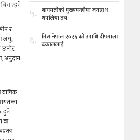
सचिव रहने
५.
बागमतीको मुख्यमन्त्रीमा जगन्नाथ
थपलिया तय
 सीप र
६.
मिस नेपाल २०२६ को उपाधि दीपमाला
ा लघु,
ढकाललाई
गि छनोट
ा, अनुदान
 वार्षिक
वलगायतका
 हुने
ता वा
ट भएका