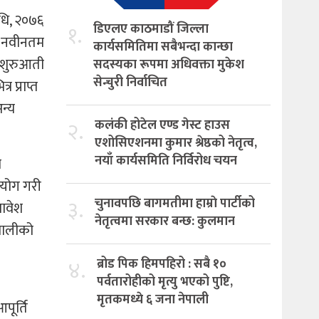
िधि, २०७६
१.
डिएलए काठमाडौं जिल्ला
ले नवीनतम
कार्यसमितिमा सबैभन्दा कान्छा
ि शुरुआती
सदस्यका रूपमा अधिवक्ता मुकेश
सेन्चुरी निर्वाचित
 प्राप्त
न्य
२.
कलंकी होटेल एण्ड गेस्ट हाउस
एशोसिएशनमा कुमार श्रेष्ठको नेतृत्व,
नयाँ कार्यसमिति निर्विरोध चयन
ा
पयोग गरी
३.
चुनावपछि बागमतीमा हाम्राे पार्टीको
मावेश
नेतृत्वमा सरकार बन्छ: कुलमान
णालीको
४.
ब्रोड पिक हिमपहिरो : सबै १०
पर्वतारोहीको मृत्यु भएको पुष्टि,
मृतकमध्ये ६ जना नेपाली
पूर्ति