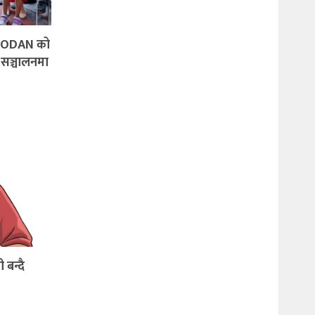
ड QIAODAN को
सञ्चालनमा
ी बन्दै