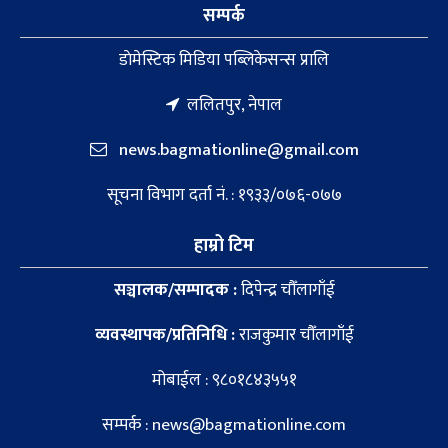
सम्पर्क
डाेमेस्टिक मिडिया पब्लिकेसन्स प्रालि
ललितपुर, नेपाल
news.bagmationline@gmail.com
सूचना विभाग दर्ता नं. : १९३३/०७६-०७७
हाम्रो टिम
सञ्चालक/सम्पादक :
दिपेन्द्र चौँलागाँई
व्यवस्थापक/प्रतिनिधि :
राजकुमार चौँलागाँई
मोबाईल : ९८०१८४३५५१
सम्पर्क : news@bagmationline.com