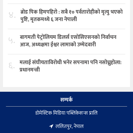
४.
ब्रोड पिक हिमपहिरो : सबै १० पर्वतारोहीको मृत्यु भएको
पुष्टि, मृतकमध्ये ६ जना नेपाली
५.
बागमती पेट्रोलियम डिलर्स एसोसिएसनको निर्वाचन
आज, अध्यक्षमा ईश्वर लामाको उम्मेदवारी
६.
मलाई संघीयताविरोधी भनेर सपनामा पनि नसोच्नुहोला:
प्रधानमन्त्री
सम्पर्क
डाेमेस्टिक मिडिया पब्लिकेसन्स प्रालि
ललितपुर, नेपाल