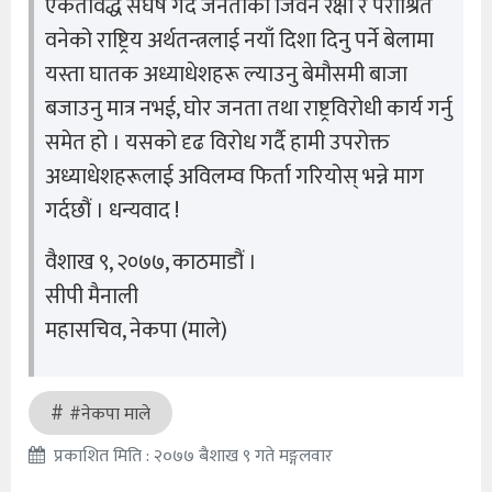
एकतावद्ध संघर्ष गर्दै जनताको जिवन रक्षा र पराश्रित
वनेको राष्ट्रिय अर्थतन्त्रलाई नयाँ दिशा दिनु पर्ने बेलामा
यस्ता घातक अध्याधेशहरू ल्याउनु बेमौसमी बाजा
बजाउनु मात्र नभई, घोर जनता तथा राष्ट्रविरोधी कार्य गर्नु
समेत हो । यसको दृढ विरोध गर्दै हामी उपरोक्त
अध्याधेशहरूलाई अविलम्व फिर्ता गरियोस् भन्ने माग
गर्दछौं । धन्यवाद !
वैशाख ९, २०७७, काठमाडौं ।
सीपी मैनाली
महासचिव, नेकपा (माले)
#नेकपा माले
प्रकाशित मिति : २०७७ बैशाख ९ गते मङ्गलवार