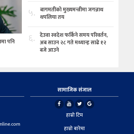
५.
बागमतीको मुख्यमन्त्रीमा जगन्नाथ
थपलिया तय
६.
देउवा स्वदेश फर्किने समय परिवर्तन,
ामा पनि
अब साउन २८ गते मध्यान्ह साढे १२
बजे आउने
सामाजिक संजाल
हाम्रो टिम
line.com
हाम्रो बारेमा