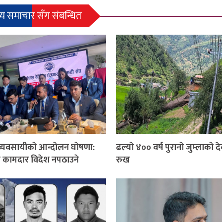
्य समाचार सँग संबन्धित
 व्यवसायीको आन्दोलन घोषणा:
ढल्यो ४०० वर्ष पुरानो जुम्लाको 
ि कामदार विदेश नपठाउने
रुख