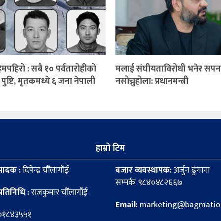
हिमपहिरो : सबै १० पर्वतारोहीको
मलाई संघीयताविरोधी भनेर सपन
 पुष्टि, मृतकमध्ये ६ जना नेपाली
नसोच्नुहोला: प्रधानमन्त्री
हाम्रो टिम
पादक :
दिपेन्द्र चौँलागाँई
बजार व्यवस्थापक:
अर्जुन ढुंगाना
सम्पर्कः ९८४०४८२६६७
्रतिनिधि :
राजकुमार चौँलागाँई
Email:
marketing@bagmation
८०१८४३५५१