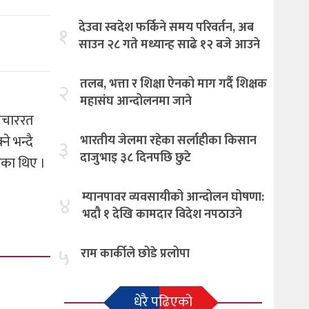
देउवा स्वदेश फर्किने समय परिवर्तन, अब
१
साउन २८ गते मध्यान्ह साढे १२ बजे आउने
तलब, भत्ता र शिक्षा ऐनको माग गर्दै शिक्षक
२
महासंघ आन्दोलनमा जाने
उपचाररत
े भन्दै
भारतीय जेलमा रहेका सर्लाहीका किसान
३
दाजुभाइ ३८ दिनपछि छुटे
एका थिए ।
म्यानपावर व्यवसायीको आन्दोलन घोषणा:
४
भदौ १ देखि कामदार विदेश नपठाउने
५
राम कार्कीले छोडे प्रलोपा
धेरै पढिएको