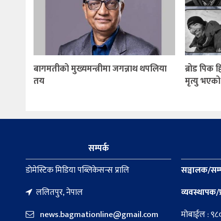
बागमतीको मुख्यमन्त्रीमा जगन्नाथ थपलिया
ब्रोड पिक 
तय
मृत्यु भएको
सम्पर्क
डाेमेस्टिक मिडिया पब्लिकेसन्स प्रालि
सञ्चालक/सम्
ललितपुर, नेपाल
व्यवस्थापक/प
news.bagmationline@gmail.com
मोबाईल : ९