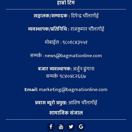
हाम्रो टिम
सञ्चालक/सम्पादक :
दिपेन्द्र चौँलागाँई
व्यवस्थापक/प्रतिनिधि :
राजकुमार चौँलागाँई
मोबाईल : ९८०१८४३५५१
सम्पर्क : news@bagmationline.com
बजार व्यवस्थापक:
अर्जुन ढुंगाना
सम्पर्कः ९८४०४८२६६७
Email:
marketing@bagmationline.com
प्रवास ब्यूरो प्रमुख:
आशिष चौँलागाँई
सामाजिक संजाल