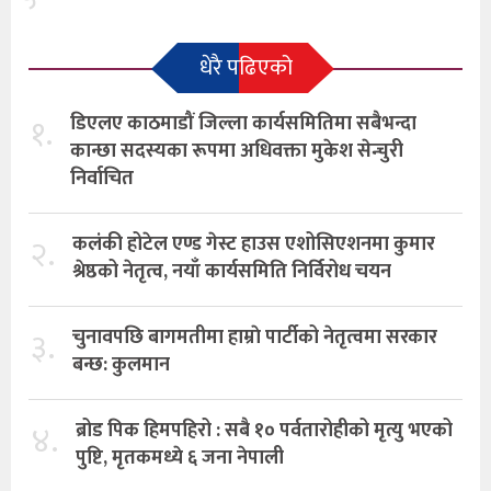
धेरै पढिएको
१.
डिएलए काठमाडौं जिल्ला कार्यसमितिमा सबैभन्दा
कान्छा सदस्यका रूपमा अधिवक्ता मुकेश सेन्चुरी
निर्वाचित
२.
कलंकी होटेल एण्ड गेस्ट हाउस एशोसिएशनमा कुमार
श्रेष्ठको नेतृत्व, नयाँ कार्यसमिति निर्विरोध चयन
३.
चुनावपछि बागमतीमा हाम्राे पार्टीको नेतृत्वमा सरकार
बन्छ: कुलमान
४.
ब्रोड पिक हिमपहिरो : सबै १० पर्वतारोहीको मृत्यु भएको
पुष्टि, मृतकमध्ये ६ जना नेपाली