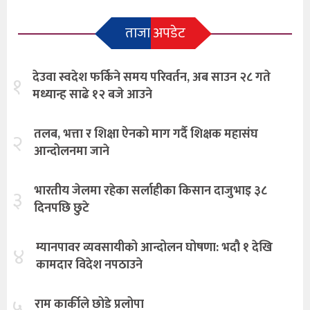
ताजा अपडेट
देउवा स्वदेश फर्किने समय परिवर्तन, अब साउन २८ गते
१
मध्यान्ह साढे १२ बजे आउने
तलब, भत्ता र शिक्षा ऐनको माग गर्दै शिक्षक महासंघ
२
आन्दोलनमा जाने
भारतीय जेलमा रहेका सर्लाहीका किसान दाजुभाइ ३८
३
दिनपछि छुटे
म्यानपावर व्यवसायीको आन्दोलन घोषणा: भदौ १ देखि
४
कामदार विदेश नपठाउने
५
राम कार्कीले छोडे प्रलोपा