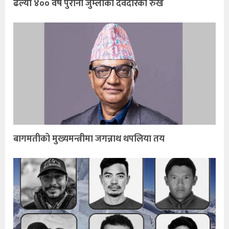
ढल्यो ४०० वर्ष पुरानो जुम्लाको देवदारको रुख
बागमतीको मुख्यमन्त्रीमा जगन्नाथ थपलिया तय