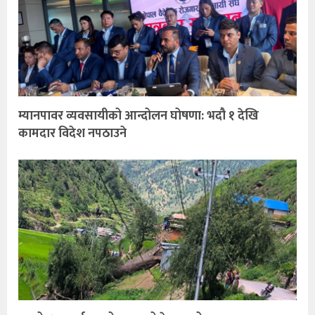
म्यानपावर व्यवसायीको आन्दोलन घोषणा: भदौ १ देखि
कामदार विदेश नपठाउने