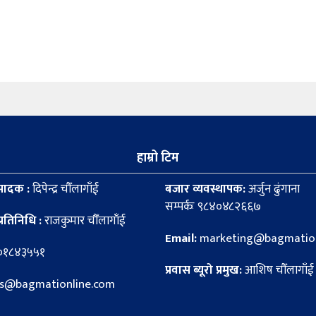
हाम्रो टिम
पादक :
दिपेन्द्र चौँलागाँई
बजार व्यवस्थापक:
अर्जुन ढुंगाना
सम्पर्कः ९८४०४८२६६७
्रतिनिधि :
राजकुमार चौँलागाँई
Email:
marketing@bagmation
८०१८४३५५१
प्रवास ब्यूरो प्रमुख:
आशिष चौँलागाँई
news@bagmationline.com