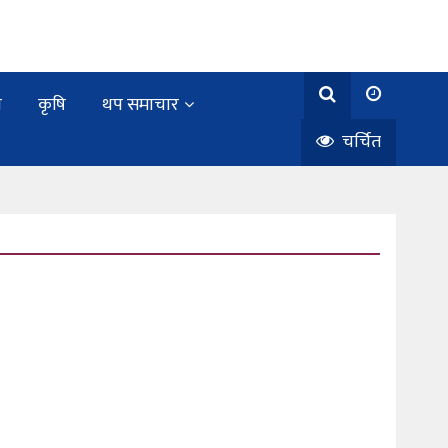
य
कृषि
थप समाचार
चर्चित