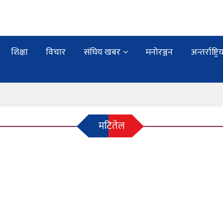
शिक्षा
विचार
संघिय खबर
मनोरञ्जन
अन्तर्राष्ट्रि
मटितेल