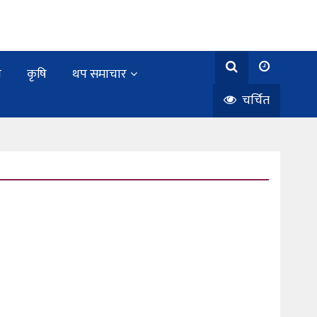
य
कृषि
थप समाचार
चर्चित