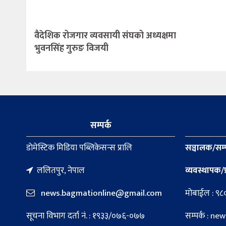
वैदेशिक रोजगार व्यवसायी संघको अध्यक्षमा
भुवनसिंह गुरुङ विजयी
सम्पर्क
डाेमेस्टिक मिडिया पब्लिकेसन्स प्रालि
सञ्चालक/सम्
ललितपुर, नेपाल
व्यवस्थापक/प
news.bagmationline@gmail.com
मोबाईल : ९
सूचना विभाग दर्ता नं. : १९३३/०७६-०७७
सम्पर्क : 