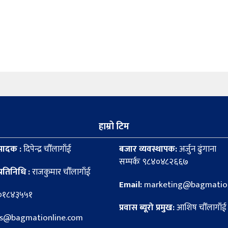
हाम्रो टिम
पादक :
दिपेन्द्र चौँलागाँई
बजार व्यवस्थापक:
अर्जुन ढुंगाना
सम्पर्कः ९८४०४८२६६७
्रतिनिधि :
राजकुमार चौँलागाँई
Email:
marketing@bagmation
८०१८४३५५१
प्रवास ब्यूरो प्रमुख:
आशिष चौँलागाँई
news@bagmationline.com